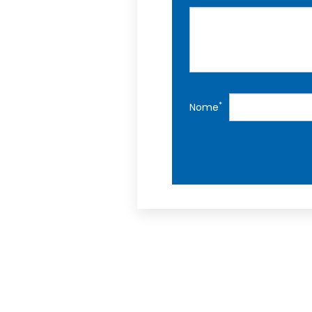
*
Nome