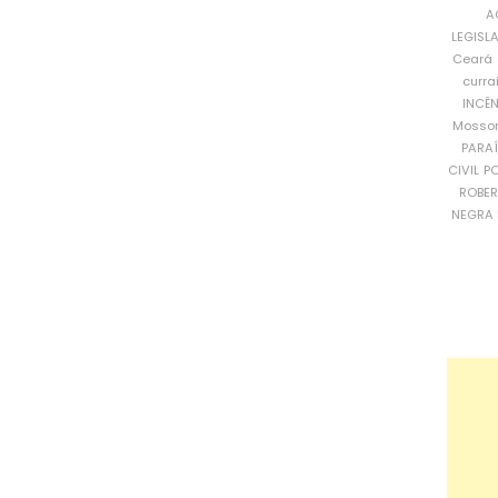
A
LEGISL
Ceará
curra
INCÊ
Mosso
PARA
CIVIL
PO
ROBE
NEGRA 