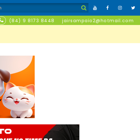
(84) 9 8173 8448
jairsampaio2@hotmail.com