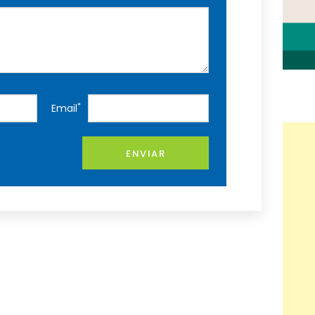
*
Email
ENVIAR