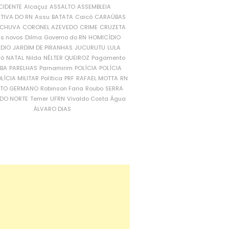
CIDENTE
Alcaçuz
ASSALTO
ASSEMBLEIA
ATIVA DO RN
Assu
BATATA
Caicó
CARAÚBAS
CHUVA
CORONEL AZEVEDO
CRIME
CRUZETA
is novos
Dilma
Governo do RN
HOMICÍDIO
NDIO
JARDIM DE PIRANHAS
JUCURUTU
LULA
ró
NATAL
Nilda
NÉLTER QUEIROZ
Pagamento
ÍBA
PARELHAS
Parnamirim
POLÍCIA
POLÍCIA
LÍCIA MILITAR
Política
PRF
RAFAEL MOTTA
RN
RTO GERMANO
Robinson Faria
Roubo
SERRA
DO NORTE
Temer
UFRN
Vivaldo Costa
Água
ÁLVARO DIAS