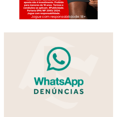
Jogue com responsabilidade. 18+