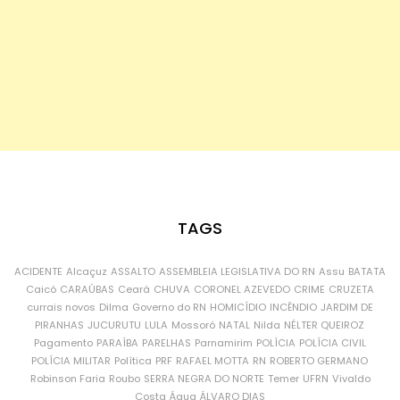
TAGS
ACIDENTE
Alcaçuz
ASSALTO
ASSEMBLEIA LEGISLATIVA DO RN
Assu
BATATA
Caicó
CARAÚBAS
Ceará
CHUVA
CORONEL AZEVEDO
CRIME
CRUZETA
currais novos
Dilma
Governo do RN
HOMICÍDIO
INCÊNDIO
JARDIM DE
PIRANHAS
JUCURUTU
LULA
Mossoró
NATAL
Nilda
NÉLTER QUEIROZ
Pagamento
PARAÍBA
PARELHAS
Parnamirim
POLÍCIA
POLÍCIA CIVIL
POLÍCIA MILITAR
Política
PRF
RAFAEL MOTTA
RN
ROBERTO GERMANO
Robinson Faria
Roubo
SERRA NEGRA DO NORTE
Temer
UFRN
Vivaldo
Costa
Água
ÁLVARO DIAS