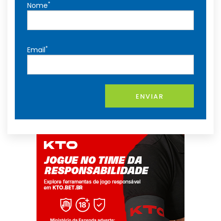
*
Nome
*
Email
ENVIAR