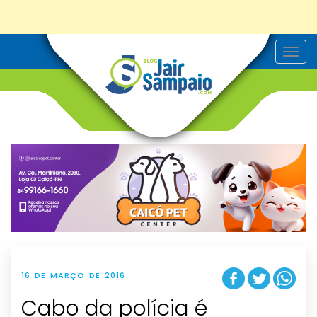
T
o
g
g
l
e
n
a
v
i
g
a
t
i
o
n
16 DE MARÇO DE 2016
Cabo da polícia é