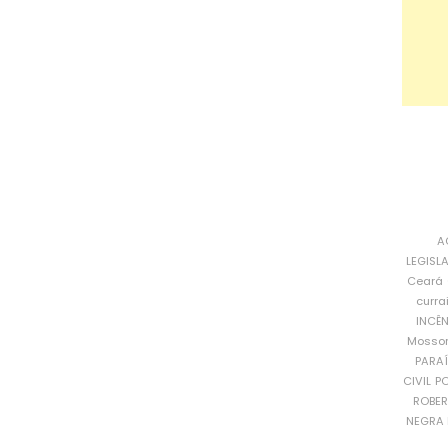
A
LEGISL
Ceará
curra
INCÊ
Mosso
PARA
CIVIL
PO
ROBE
NEGRA 