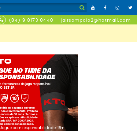
(84) 9 8173 8448
jairsampaio2@hotmail.com
Jogue com responsabilidade. 18+