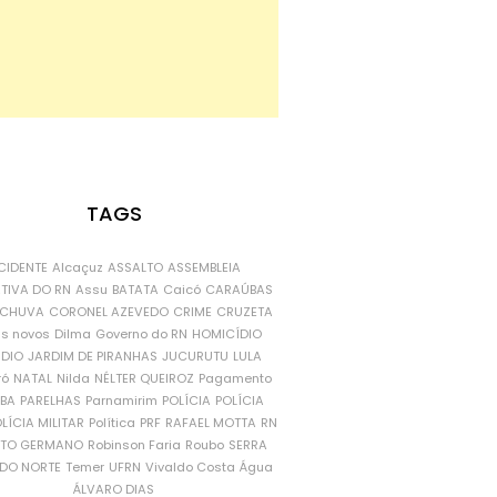
TAGS
CIDENTE
Alcaçuz
ASSALTO
ASSEMBLEIA
ATIVA DO RN
Assu
BATATA
Caicó
CARAÚBAS
CHUVA
CORONEL AZEVEDO
CRIME
CRUZETA
is novos
Dilma
Governo do RN
HOMICÍDIO
NDIO
JARDIM DE PIRANHAS
JUCURUTU
LULA
ró
NATAL
Nilda
NÉLTER QUEIROZ
Pagamento
ÍBA
PARELHAS
Parnamirim
POLÍCIA
POLÍCIA
LÍCIA MILITAR
Política
PRF
RAFAEL MOTTA
RN
RTO GERMANO
Robinson Faria
Roubo
SERRA
DO NORTE
Temer
UFRN
Vivaldo Costa
Água
ÁLVARO DIAS