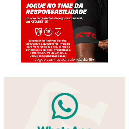
Jogue com responsabilidade. 18+