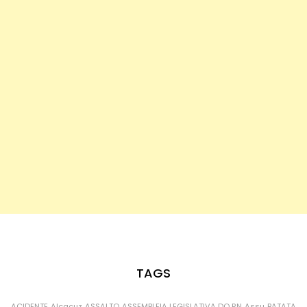
TAGS
ACIDENTE
Alcaçuz
ASSALTO
ASSEMBLEIA LEGISLATIVA DO RN
Assu
BATATA