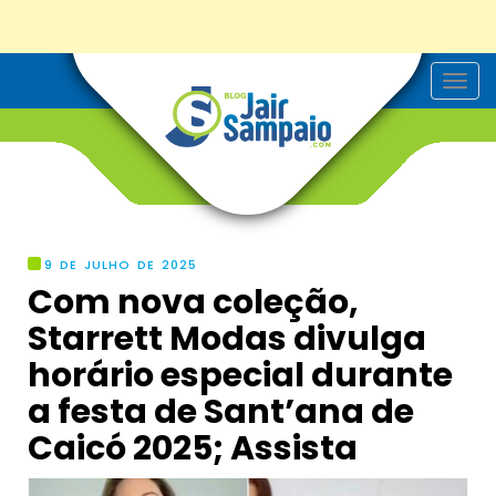
T
o
g
g
l
e
n
a
v
i
g
9 DE JULHO DE 2025
a
Com nova coleção,
t
i
Starrett Modas divulga
o
n
horário especial durante
a festa de Sant’ana de
Caicó 2025; Assista