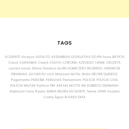
TAGS
ACIDENTE
Alcaçuz
ASSALTO
ASSEMBLEIA LEGISLATIVA DO RN
Assu
BATATA
Caicó
CARAÚBAS
Ceará
CHUVA
CORONEL AZEVEDO
CRIME
CRUZETA
currais novos
Dilma
Governo do RN
HOMICÍDIO
INCÊNDIO
JARDIM DE
PIRANHAS
JUCURUTU
LULA
Mossoró
NATAL
Nilda
NÉLTER QUEIROZ
Pagamento
PARAÍBA
PARELHAS
Parnamirim
POLÍCIA
POLÍCIA CIVIL
POLÍCIA MILITAR
Política
PRF
RAFAEL MOTTA
RN
ROBERTO GERMANO
Robinson Faria
Roubo
SERRA NEGRA DO NORTE
Temer
UFRN
Vivaldo
Costa
Água
ÁLVARO DIAS