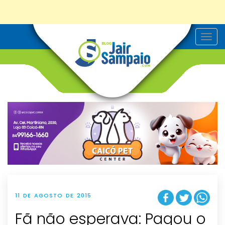
T
o
g
g
l
e
n
a
v
i
g
a
t
i
o
n
11 DE AGOSTO DE 2015
Fã não esperava: Pagou o