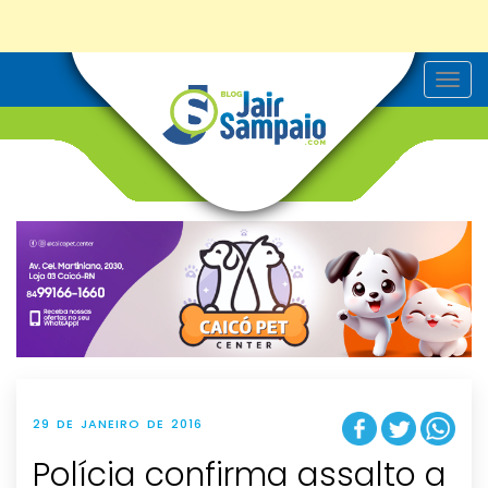
T
o
g
g
l
e
n
a
v
i
g
a
t
i
o
n
29 DE JANEIRO DE 2016
Polícia confirma assalto a