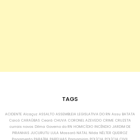
TAGS
ACIDENTE
Alcaçuz
ASSALTO
ASSEMBLEIA LEGISLATIVA DO RN
Assu
BATATA
Caicó
CARAÚBAS
Ceará
CHUVA
CORONEL AZEVEDO
CRIME
CRUZETA
currais novos
Dilma
Governo do RN
HOMICÍDIO
INCÊNDIO
JARDIM DE
PIRANHAS
JUCURUTU
LULA
Mossoró
NATAL
Nilda
NÉLTER QUEIROZ
Pagamento
PARAÍBA
PARELHAS
Parnamirim
POLÍCIA
POLÍCIA CIVIL