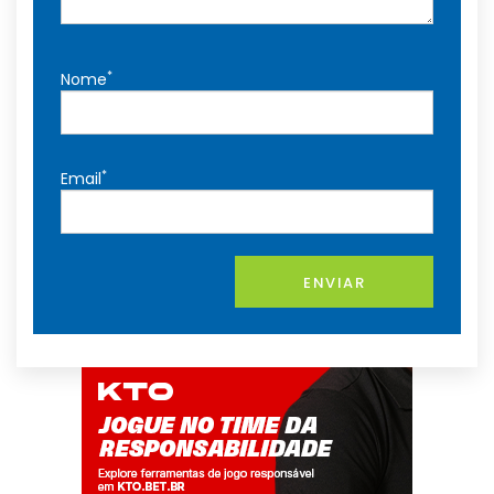
*
Nome
*
Email
ENVIAR