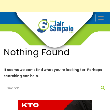
T
o
g
g
l
e
n
a
Nothing Found
v
i
g
a
t
i
It seems we can’t find what you’re looking for. Perhaps
o
searching can help.
n