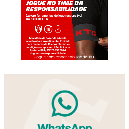
Jogue com responsabilidade. 18+