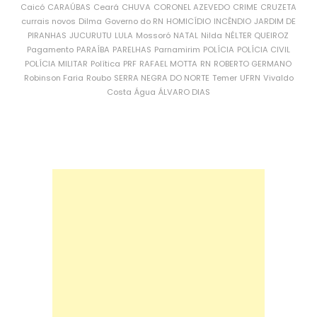
Caicó
CARAÚBAS
Ceará
CHUVA
CORONEL AZEVEDO
CRIME
CRUZETA
currais novos
Dilma
Governo do RN
HOMICÍDIO
INCÊNDIO
JARDIM DE
PIRANHAS
JUCURUTU
LULA
Mossoró
NATAL
Nilda
NÉLTER QUEIROZ
Pagamento
PARAÍBA
PARELHAS
Parnamirim
POLÍCIA
POLÍCIA CIVIL
POLÍCIA MILITAR
Política
PRF
RAFAEL MOTTA
RN
ROBERTO GERMANO
Robinson Faria
Roubo
SERRA NEGRA DO NORTE
Temer
UFRN
Vivaldo
Costa
Água
ÁLVARO DIAS