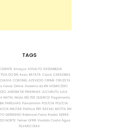
TAGS
CIDENTE
Alcaçuz
ASSALTO
ASSEMBLEIA
ATIVA DO RN
Assu
BATATA
Caicó
CARAÚBAS
CHUVA
CORONEL AZEVEDO
CRIME
CRUZETA
is novos
Dilma
Governo do RN
HOMICÍDIO
NDIO
JARDIM DE PIRANHAS
JUCURUTU
LULA
ró
NATAL
Nilda
NÉLTER QUEIROZ
Pagamento
ÍBA
PARELHAS
Parnamirim
POLÍCIA
POLÍCIA
LÍCIA MILITAR
Política
PRF
RAFAEL MOTTA
RN
RTO GERMANO
Robinson Faria
Roubo
SERRA
DO NORTE
Temer
UFRN
Vivaldo Costa
Água
ÁLVARO DIAS