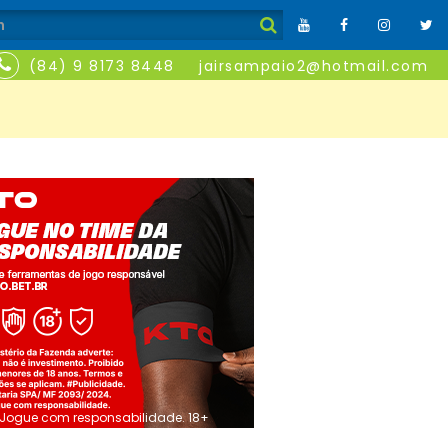
(84) 9 8173 8448
jairsampaio2@hotmail.com
Jogue com responsabilidade. 18+