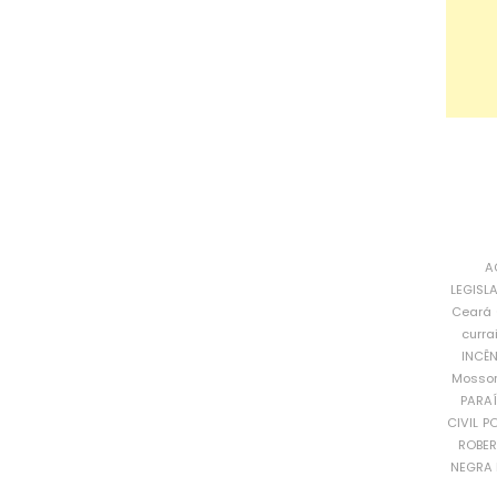
A
LEGISL
Ceará
curra
INCÊ
Mosso
PARA
CIVIL
PO
ROBE
NEGRA 