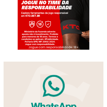
Jogue com responsabilidade. 18+