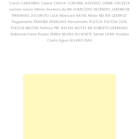
Caicó
CARAÚBAS
Ceará
CHUVA
CORONEL AZEVEDO
CRIME
CRUZETA
currais novos
Dilma
Governo do RN
HOMICÍDIO
INCÊNDIO
JARDIM DE
PIRANHAS
JUCURUTU
LULA
Mossoró
NATAL
Nilda
NÉLTER QUEIROZ
Pagamento
PARAÍBA
PARELHAS
Parnamirim
POLÍCIA
POLÍCIA CIVIL
POLÍCIA MILITAR
Política
PRF
RAFAEL MOTTA
RN
ROBERTO GERMANO
Robinson Faria
Roubo
SERRA NEGRA DO NORTE
Temer
UFRN
Vivaldo
Costa
Água
ÁLVARO DIAS