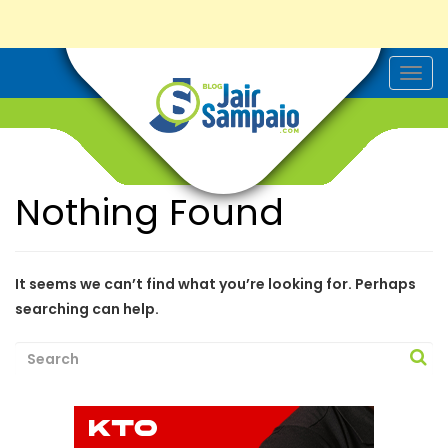
T
o
g
g
l
e
n
a
Nothing Found
v
i
g
a
t
i
It seems we can’t find what you’re looking for. Perhaps
o
searching can help.
n