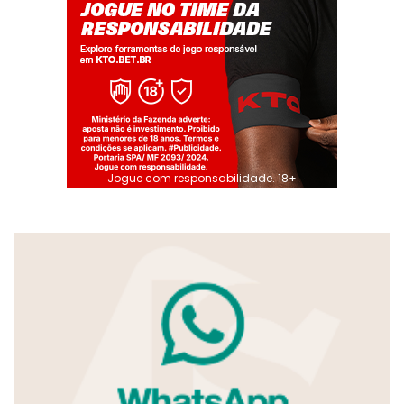
Jogue com responsabilidade. 18+