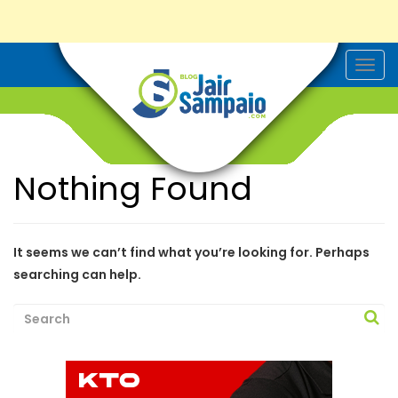
T
o
g
g
l
e
n
a
Nothing Found
v
i
g
a
t
i
It seems we can’t find what you’re looking for. Perhaps
o
searching can help.
n