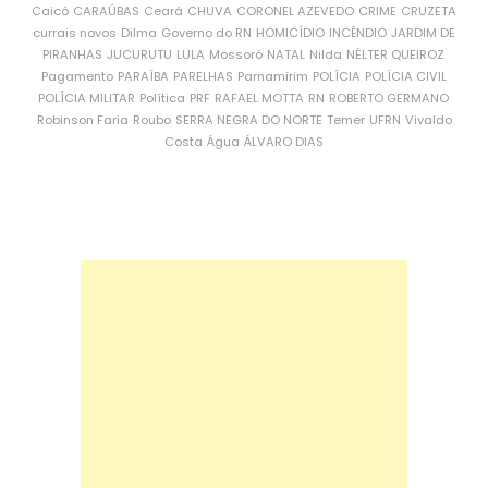
Caicó
CARAÚBAS
Ceará
CHUVA
CORONEL AZEVEDO
CRIME
CRUZETA
currais novos
Dilma
Governo do RN
HOMICÍDIO
INCÊNDIO
JARDIM DE
PIRANHAS
JUCURUTU
LULA
Mossoró
NATAL
Nilda
NÉLTER QUEIROZ
Pagamento
PARAÍBA
PARELHAS
Parnamirim
POLÍCIA
POLÍCIA CIVIL
POLÍCIA MILITAR
Política
PRF
RAFAEL MOTTA
RN
ROBERTO GERMANO
Robinson Faria
Roubo
SERRA NEGRA DO NORTE
Temer
UFRN
Vivaldo
Costa
Água
ÁLVARO DIAS