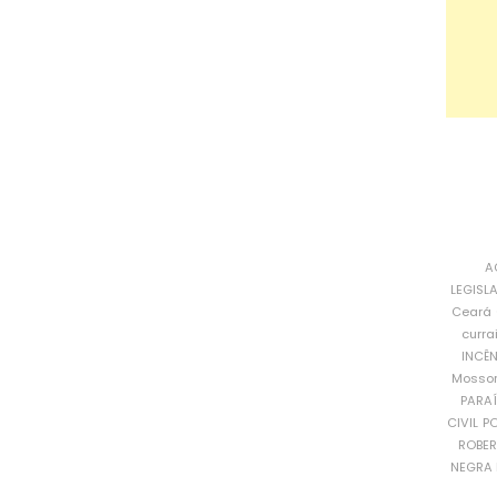
A
LEGISL
Ceará
curra
INCÊ
Mosso
PARA
CIVIL
PO
ROBE
NEGRA 