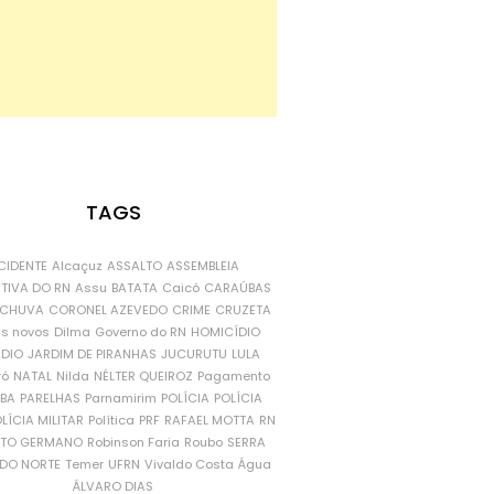
TAGS
CIDENTE
Alcaçuz
ASSALTO
ASSEMBLEIA
ATIVA DO RN
Assu
BATATA
Caicó
CARAÚBAS
CHUVA
CORONEL AZEVEDO
CRIME
CRUZETA
is novos
Dilma
Governo do RN
HOMICÍDIO
NDIO
JARDIM DE PIRANHAS
JUCURUTU
LULA
ró
NATAL
Nilda
NÉLTER QUEIROZ
Pagamento
ÍBA
PARELHAS
Parnamirim
POLÍCIA
POLÍCIA
LÍCIA MILITAR
Política
PRF
RAFAEL MOTTA
RN
RTO GERMANO
Robinson Faria
Roubo
SERRA
DO NORTE
Temer
UFRN
Vivaldo Costa
Água
ÁLVARO DIAS