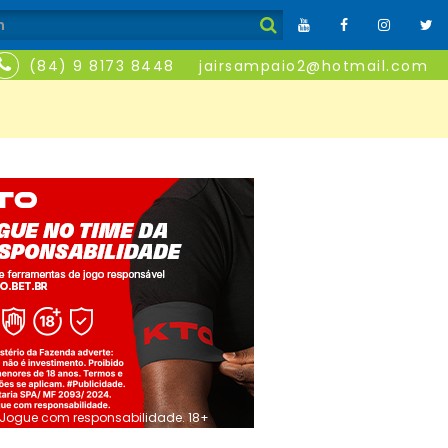
(84) 9 8173 8448
jairsampaio2@hotmail.com
Jogue com responsabilidade. 18+