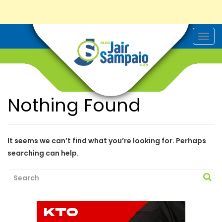
T
o
g
g
l
e
n
a
Nothing Found
v
i
g
a
t
i
It seems we can’t find what you’re looking for. Perhaps
o
searching can help.
n