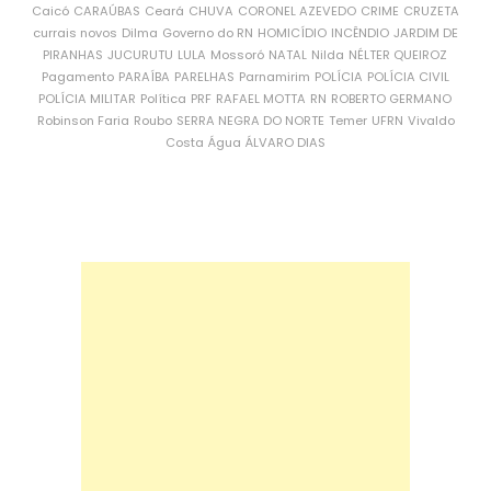
Caicó
CARAÚBAS
Ceará
CHUVA
CORONEL AZEVEDO
CRIME
CRUZETA
currais novos
Dilma
Governo do RN
HOMICÍDIO
INCÊNDIO
JARDIM DE
PIRANHAS
JUCURUTU
LULA
Mossoró
NATAL
Nilda
NÉLTER QUEIROZ
Pagamento
PARAÍBA
PARELHAS
Parnamirim
POLÍCIA
POLÍCIA CIVIL
POLÍCIA MILITAR
Política
PRF
RAFAEL MOTTA
RN
ROBERTO GERMANO
Robinson Faria
Roubo
SERRA NEGRA DO NORTE
Temer
UFRN
Vivaldo
Costa
Água
ÁLVARO DIAS