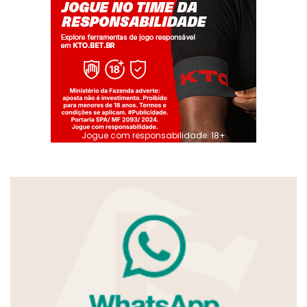
Jogue com responsabilidade. 18+