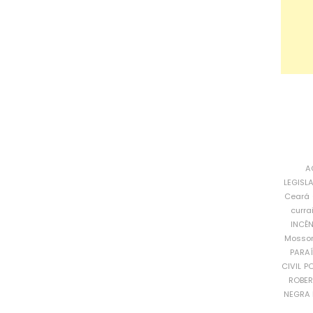
A
LEGISL
Ceará
curra
INCÊ
Mosso
PARA
CIVIL
PO
ROBE
NEGRA 