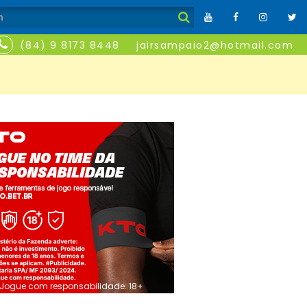
(84) 9 8173 8448
jairsampaio2@hotmail.com
Jogue com responsabilidade. 18+