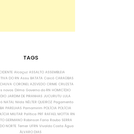
TAGS
CIDENTE
Alcaçuz
ASSALTO
ASSEMBLEIA
ATIVA DO RN
Assu
BATATA
Caicó
CARAÚBAS
CHUVA
CORONEL AZEVEDO
CRIME
CRUZETA
is novos
Dilma
Governo do RN
HOMICÍDIO
NDIO
JARDIM DE PIRANHAS
JUCURUTU
LULA
ró
NATAL
Nilda
NÉLTER QUEIROZ
Pagamento
ÍBA
PARELHAS
Parnamirim
POLÍCIA
POLÍCIA
LÍCIA MILITAR
Política
PRF
RAFAEL MOTTA
RN
RTO GERMANO
Robinson Faria
Roubo
SERRA
DO NORTE
Temer
UFRN
Vivaldo Costa
Água
ÁLVARO DIAS