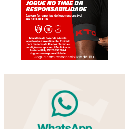
Jogue com responsabilidade. 18+