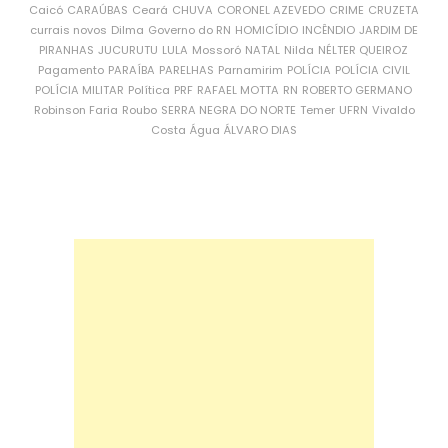
Caicó
CARAÚBAS
Ceará
CHUVA
CORONEL AZEVEDO
CRIME
CRUZETA
currais novos
Dilma
Governo do RN
HOMICÍDIO
INCÊNDIO
JARDIM DE
PIRANHAS
JUCURUTU
LULA
Mossoró
NATAL
Nilda
NÉLTER QUEIROZ
Pagamento
PARAÍBA
PARELHAS
Parnamirim
POLÍCIA
POLÍCIA CIVIL
POLÍCIA MILITAR
Política
PRF
RAFAEL MOTTA
RN
ROBERTO GERMANO
Robinson Faria
Roubo
SERRA NEGRA DO NORTE
Temer
UFRN
Vivaldo
Costa
Água
ÁLVARO DIAS