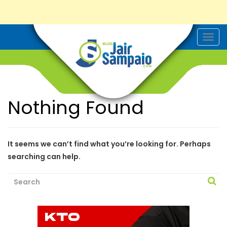
T
o
g
g
l
e
n
a
Nothing Found
v
i
g
a
t
i
It seems we can’t find what you’re looking for. Perhaps
o
searching can help.
n