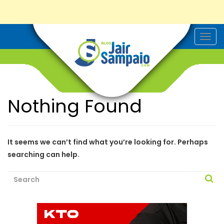
T
o
g
g
l
e
n
a
Nothing Found
v
i
g
a
t
i
It seems we can’t find what you’re looking for. Perhaps
o
searching can help.
n