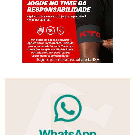
Jogue com responsabilidade. 18+