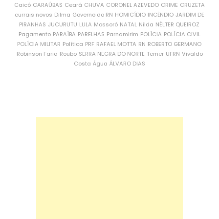
Caicó
CARAÚBAS
Ceará
CHUVA
CORONEL AZEVEDO
CRIME
CRUZETA
currais novos
Dilma
Governo do RN
HOMICÍDIO
INCÊNDIO
JARDIM DE
PIRANHAS
JUCURUTU
LULA
Mossoró
NATAL
Nilda
NÉLTER QUEIROZ
Pagamento
PARAÍBA
PARELHAS
Parnamirim
POLÍCIA
POLÍCIA CIVIL
POLÍCIA MILITAR
Política
PRF
RAFAEL MOTTA
RN
ROBERTO GERMANO
Robinson Faria
Roubo
SERRA NEGRA DO NORTE
Temer
UFRN
Vivaldo
Costa
Água
ÁLVARO DIAS