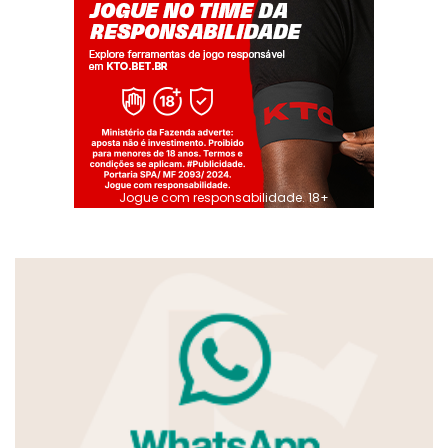
Jogue com responsabilidade. 18+