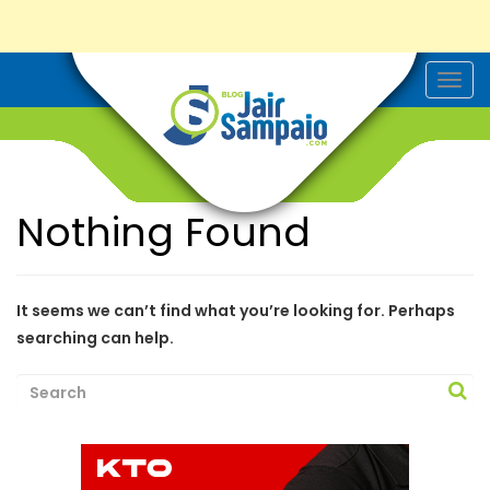
T
o
g
g
l
e
n
a
Nothing Found
v
i
g
a
t
i
It seems we can’t find what you’re looking for. Perhaps
o
searching can help.
n