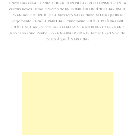
Caicó
CARAÚBAS
Ceará
CHUVA
CORONEL AZEVEDO
CRIME
CRUZETA
currais novos
Dilma
Governo do RN
HOMICÍDIO
INCÊNDIO
JARDIM DE
PIRANHAS
JUCURUTU
LULA
Mossoró
NATAL
Nilda
NÉLTER QUEIROZ
Pagamento
PARAÍBA
PARELHAS
Parnamirim
POLÍCIA
POLÍCIA CIVIL
POLÍCIA MILITAR
Política
PRF
RAFAEL MOTTA
RN
ROBERTO GERMANO
Robinson Faria
Roubo
SERRA NEGRA DO NORTE
Temer
UFRN
Vivaldo
Costa
Água
ÁLVARO DIAS