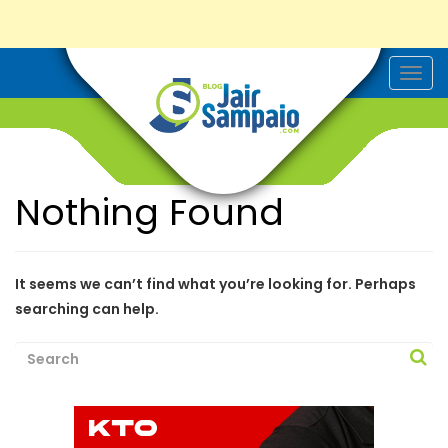
T
o
g
g
l
e
n
a
Nothing Found
v
i
g
a
t
i
It seems we can’t find what you’re looking for. Perhaps
o
searching can help.
n