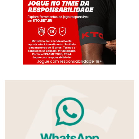
Jogue com responsabilidade. 18+