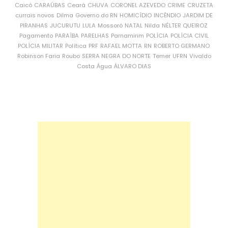
Caicó
CARAÚBAS
Ceará
CHUVA
CORONEL AZEVEDO
CRIME
CRUZETA
currais novos
Dilma
Governo do RN
HOMICÍDIO
INCÊNDIO
JARDIM DE
PIRANHAS
JUCURUTU
LULA
Mossoró
NATAL
Nilda
NÉLTER QUEIROZ
Pagamento
PARAÍBA
PARELHAS
Parnamirim
POLÍCIA
POLÍCIA CIVIL
POLÍCIA MILITAR
Política
PRF
RAFAEL MOTTA
RN
ROBERTO GERMANO
Robinson Faria
Roubo
SERRA NEGRA DO NORTE
Temer
UFRN
Vivaldo
Costa
Água
ÁLVARO DIAS