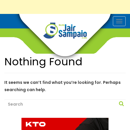
T
o
g
g
l
e
n
a
Nothing Found
v
i
g
a
t
i
It seems we can’t find what you’re looking for. Perhaps
o
searching can help.
n