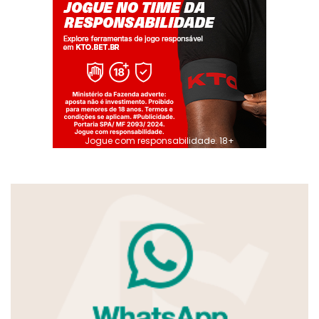
Jogue com responsabilidade. 18+