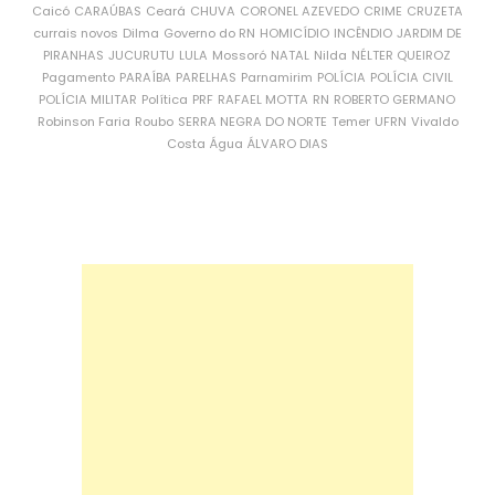
Caicó
CARAÚBAS
Ceará
CHUVA
CORONEL AZEVEDO
CRIME
CRUZETA
currais novos
Dilma
Governo do RN
HOMICÍDIO
INCÊNDIO
JARDIM DE
PIRANHAS
JUCURUTU
LULA
Mossoró
NATAL
Nilda
NÉLTER QUEIROZ
Pagamento
PARAÍBA
PARELHAS
Parnamirim
POLÍCIA
POLÍCIA CIVIL
POLÍCIA MILITAR
Política
PRF
RAFAEL MOTTA
RN
ROBERTO GERMANO
Robinson Faria
Roubo
SERRA NEGRA DO NORTE
Temer
UFRN
Vivaldo
Costa
Água
ÁLVARO DIAS