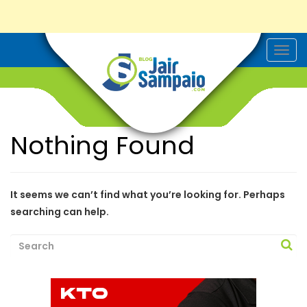
T
o
g
g
l
e
n
a
Nothing Found
v
i
g
a
t
i
It seems we can’t find what you’re looking for. Perhaps
o
searching can help.
n