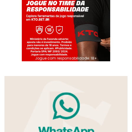
Jogue com responsabilidade. 18+