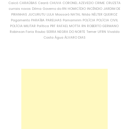
Caicó
CARAÚBAS
Ceará
CHUVA
CORONEL AZEVEDO
CRIME
CRUZETA
currais novos
Dilma
Governo do RN
HOMICÍDIO
INCÊNDIO
JARDIM DE
PIRANHAS
JUCURUTU
LULA
Mossoró
NATAL
Nilda
NÉLTER QUEIROZ
Pagamento
PARAÍBA
PARELHAS
Parnamirim
POLÍCIA
POLÍCIA CIVIL
POLÍCIA MILITAR
Política
PRF
RAFAEL MOTTA
RN
ROBERTO GERMANO
Robinson Faria
Roubo
SERRA NEGRA DO NORTE
Temer
UFRN
Vivaldo
Costa
Água
ÁLVARO DIAS