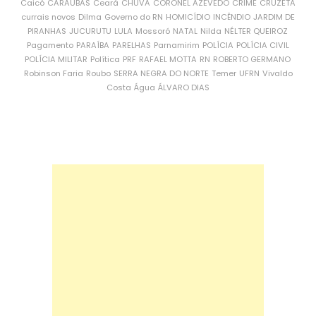
Caicó
CARAÚBAS
Ceará
CHUVA
CORONEL AZEVEDO
CRIME
CRUZETA
currais novos
Dilma
Governo do RN
HOMICÍDIO
INCÊNDIO
JARDIM DE
PIRANHAS
JUCURUTU
LULA
Mossoró
NATAL
Nilda
NÉLTER QUEIROZ
Pagamento
PARAÍBA
PARELHAS
Parnamirim
POLÍCIA
POLÍCIA CIVIL
POLÍCIA MILITAR
Política
PRF
RAFAEL MOTTA
RN
ROBERTO GERMANO
Robinson Faria
Roubo
SERRA NEGRA DO NORTE
Temer
UFRN
Vivaldo
Costa
Água
ÁLVARO DIAS