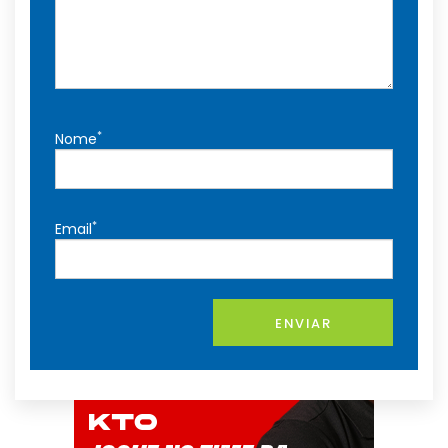
*
Nome
*
Email
ENVIAR