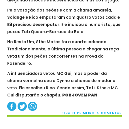
alegando fofocas e incoerências do músico no jogo.
Pela votação dos peões e com a chama amarela,
Solange e Rico empataram com quatro votos cada e
Bil precisou desempatar. Ele indicou o humorista, que
puxou Tati Quebra-Barraco da Baia.
No Resta Um, Sthe Matos foi a quarta indicada.
Tradicionalmente, a última pessoa a chegar na roça
veta um dos peões concorrentes na Prova do
Fazendeiro.
A influenciadora vetou MC Gui, mas o poder da
chama vermelha deu a Dynho a chance de mudar o
veto. Ele escolheu Rico. Sendo assim, Tati, Sthe e MC
Gui disputarão o chapéu.
POR JOVEM PAN
SEJA O PRIMEIRO A COMENTAR