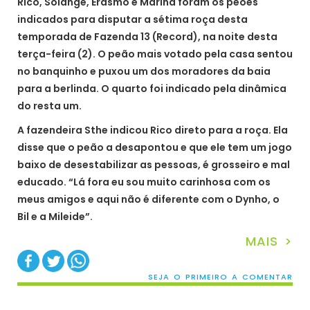
Rico, Solange, Erasmo e Marina foram os peões
indicados para disputar a sétima roça desta
temporada de Fazenda 13 (Record), na noite desta
terça-feira (2). O peão mais votado pela casa sentou
no banquinho e puxou um dos moradores da baia
para a berlinda. O quarto foi indicado pela dinâmica
do resta um.
A fazendeira Sthe indicou Rico direto para a roça. Ela
disse que o peão a desapontou e que ele tem um jogo
baixo de desestabilizar as pessoas, é grosseiro e mal
educado. “Lá fora eu sou muito carinhosa com os
meus amigos e aqui não é diferente com o Dynho, o
Bil e a Mileide”.
MAIS >
SEJA O PRIMEIRO A COMENTAR