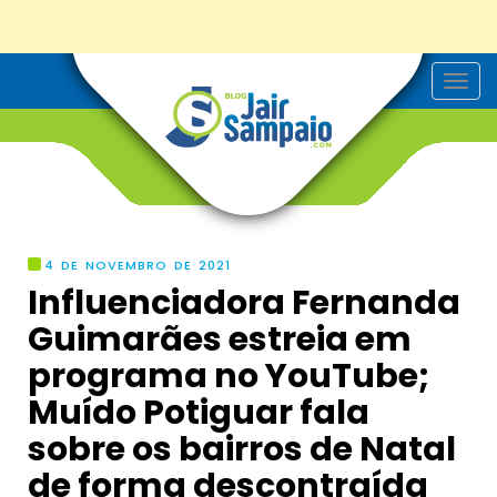
T
o
g
g
l
e
n
a
v
i
g
4 DE NOVEMBRO DE 2021
a
Influenciadora Fernanda
t
i
Guimarães estreia em
o
n
programa no YouTube;
Muído Potiguar fala
sobre os bairros de Natal
de forma descontraída