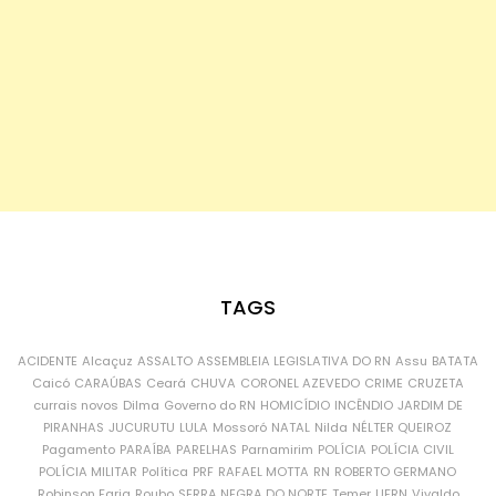
TAGS
ACIDENTE
Alcaçuz
ASSALTO
ASSEMBLEIA LEGISLATIVA DO RN
Assu
BATATA
Caicó
CARAÚBAS
Ceará
CHUVA
CORONEL AZEVEDO
CRIME
CRUZETA
currais novos
Dilma
Governo do RN
HOMICÍDIO
INCÊNDIO
JARDIM DE
PIRANHAS
JUCURUTU
LULA
Mossoró
NATAL
Nilda
NÉLTER QUEIROZ
Pagamento
PARAÍBA
PARELHAS
Parnamirim
POLÍCIA
POLÍCIA CIVIL
POLÍCIA MILITAR
Política
PRF
RAFAEL MOTTA
RN
ROBERTO GERMANO
Robinson Faria
Roubo
SERRA NEGRA DO NORTE
Temer
UFRN
Vivaldo