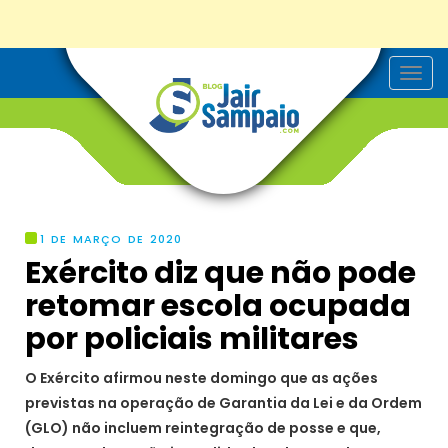
T
o
g
g
l
e
n
a
v
i
g
1 DE MARÇO DE 2020
a
Exército diz que não pode
t
i
retomar escola ocupada
o
n
por policiais militares
O Exército afirmou neste domingo que as ações
previstas na operação de Garantia da Lei e da Ordem
(GLO) não incluem reintegração de posse e que,