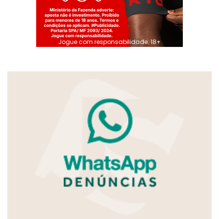
Jogue com responsabilidade. 18+