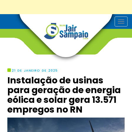
T
o
g
g
l
e
n
a
v
i
g
21 DE JANEIRO DE 2025
a
Instalação de usinas
t
i
para geração de energia
o
n
eólica e solar gera 13.571
empregos no RN