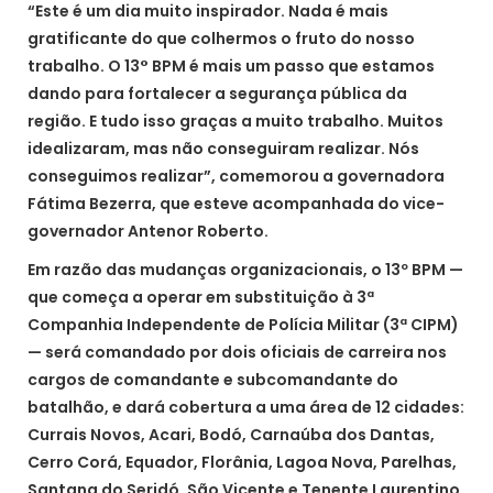
“Este é um dia muito inspirador. Nada é mais
gratificante do que colhermos o fruto do nosso
trabalho. O 13° BPM é mais um passo que estamos
dando para fortalecer a segurança pública da
região. E tudo isso graças a muito trabalho. Muitos
idealizaram, mas não conseguiram realizar. Nós
conseguimos realizar”, comemorou a governadora
Fátima Bezerra, que esteve acompanhada do vice-
governador Antenor Roberto.
Em razão das mudanças organizacionais, o 13º BPM —
que começa a operar em substituição à 3ª
Companhia Independente de Polícia Militar (3ª CIPM)
— será comandado por dois oficiais de carreira nos
cargos de comandante e subcomandante do
batalhão, e dará cobertura a uma área de 12 cidades:
Currais Novos, Acari, Bodó, Carnaúba dos Dantas,
Cerro Corá, Equador, Florânia, Lagoa Nova, Parelhas,
Santana do Seridó, São Vicente e Tenente Laurentino