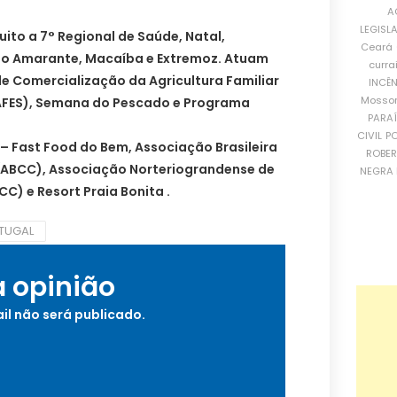
A
LEGISL
ito a 7° Regional de Saúde, Natal,
Ceará
do Amarante, Macaíba e Extremoz. Atuam
curra
e Comercialização da Agricultura Familiar
INCÊ
Mosso
CAFES), Semana do Pescado e Programa
PARA
CIVIL
PO
– Fast Food do Bem, Associação Brasileira
ROBE
(ABCC), Associação Norteriograndense de
NEGRA 
) e Resort Praia Bonita .
TUGAL
a opinião
il não será publicado.