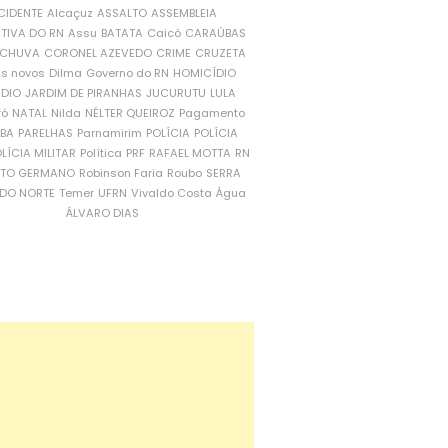
CIDENTE
Alcaçuz
ASSALTO
ASSEMBLEIA
ATIVA DO RN
Assu
BATATA
Caicó
CARAÚBAS
CHUVA
CORONEL AZEVEDO
CRIME
CRUZETA
is novos
Dilma
Governo do RN
HOMICÍDIO
NDIO
JARDIM DE PIRANHAS
JUCURUTU
LULA
ró
NATAL
Nilda
NÉLTER QUEIROZ
Pagamento
ÍBA
PARELHAS
Parnamirim
POLÍCIA
POLÍCIA
LÍCIA MILITAR
Política
PRF
RAFAEL MOTTA
RN
RTO GERMANO
Robinson Faria
Roubo
SERRA
DO NORTE
Temer
UFRN
Vivaldo Costa
Água
ÁLVARO DIAS