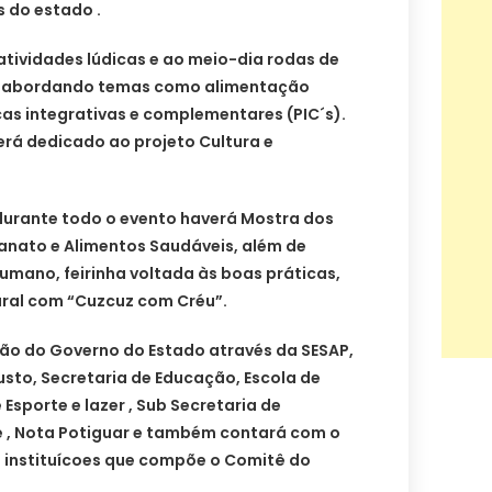
 do estado .
tividades lúdicas e ao meio-dia rodas de
, abordando temas como alimentação
cas integrativas e complementares (PIC´s).
será dedicado ao projeto Cultura e
 durante todo o evento haverá Mostra dos
sanato e Alimentos Saudáveis, além de
humano, feirinha voltada às boas práticas,
ural com “Cuzcuz com Créu”.
ção do Governo do Estado através da SESAP,
sto, Secretaria de Educação, Escola de
Esporte e lazer , Sub Secretaria de
de , Nota Potiguar e também contará com o
 instituícoes que compõe o Comitê do