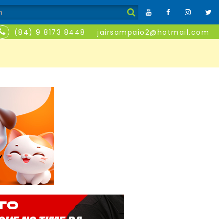
(84) 9 8173 8448
jairsampaio2@hotmail.com