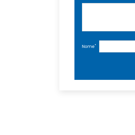
*
Nome