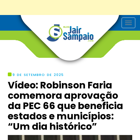
T
o
g
g
l
e
n
a
v
i
g
9 DE SETEMBRO DE 2025
a
Vídeo: Robinson Faria
t
i
comemora aprovação
o
n
da PEC 66 que beneficia
estados e municípios:
“Um dia histórico”