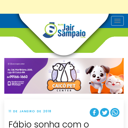
T
o
g
g
l
e
n
a
v
i
g
a
t
i
o
n
11 DE JANEIRO DE 2018
Fábio sonha com o