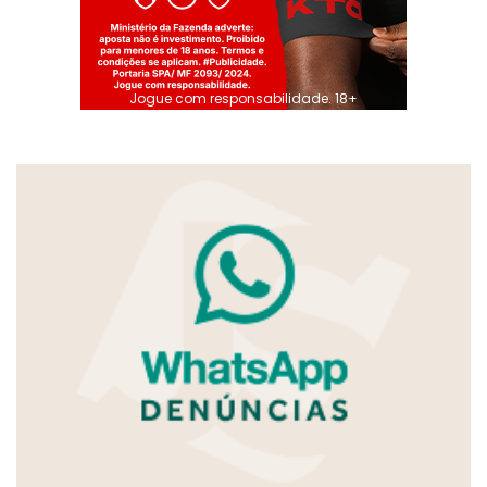
Jogue com responsabilidade. 18+