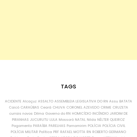
TAGS
ACIDENTE
Alcaçuz
ASSALTO
ASSEMBLEIA LEGISLATIVA DO RN
Assu
BATATA
Caicó
CARAÚBAS
Ceará
CHUVA
CORONEL AZEVEDO
CRIME
CRUZETA
currais novos
Dilma
Governo do RN
HOMICÍDIO
INCÊNDIO
JARDIM DE
PIRANHAS
JUCURUTU
LULA
Mossoró
NATAL
Nilda
NÉLTER QUEIROZ
Pagamento
PARAÍBA
PARELHAS
Parnamirim
POLÍCIA
POLÍCIA CIVIL
POLÍCIA MILITAR
Política
PRF
RAFAEL MOTTA
RN
ROBERTO GERMANO