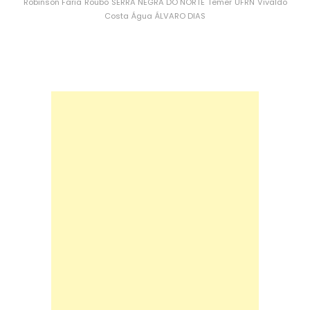
Robinson Faria
Roubo
SERRA NEGRA DO NORTE
Temer
UFRN
Vivaldo
Costa
Água
ÁLVARO DIAS