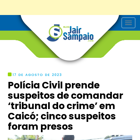
T
o
g
g
l
e
n
a
v
i
g
17 DE AGOSTO DE 2023
a
Polícia Civil prende
t
i
suspeitos de comandar
o
n
‘tribunal do crime’ em
Caicó; cinco suspeitos
foram presos