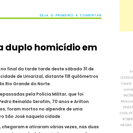
SEJA O PRIMEIRO A COMENTAR
ra duplo homicídio em
no final da tarde tarde deste sábado 31 de
A
cidade de Umarizal, distante 118 quilômetros
LEGISL
do Rio Grande do Norte.
Ceará
curra
assadas pela Polícia Militar, que foi
INCÊ
Pedro Reinaldo Serafim, 70 anos e Arilton
Mosso
PARA
nos, foram mortos no alpendre de uma
CIVIL
PO
rro São José naquela cidade.
ROBE
NEGRA 
 chegaram e atiraram várias vezes, nas duas