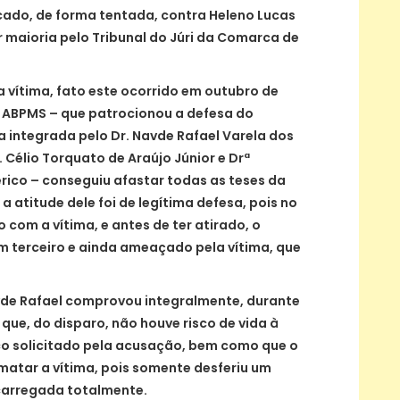
cado, de forma tentada, contra Heleno Lucas
r maioria pelo Tribunal do Júri da Comarca de
a vítima, fato este ocorrido em outubro de
da ABPMS – que patrocionou a defesa do
integrada pelo Dr. Navde Rafael Varela dos
. Célio Torquato de Araújo Júnior e Drª
rico – conseguiu afastar todas as teses da
atitude dele foi de legítima defesa, pois no
com a vítima, e antes de ter atirado, o
 terceiro e ainda ameaçado pela vítima, que
avde Rafael comprovou integralmente, durante
que, do disparo, não houve risco de vida à
co solicitado pela acusação, bem como que o
matar a vítima, pois somente desferiu um
carregada totalmente.