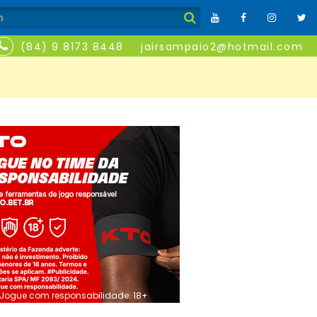
(84) 9 8173 8448
jairsampaio2@hotmail.com
Jogue com responsabilidade. 18+