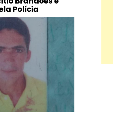
ítio Brandões é
ela Polícia