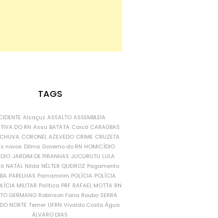
TAGS
CIDENTE
Alcaçuz
ASSALTO
ASSEMBLEIA
ATIVA DO RN
Assu
BATATA
Caicó
CARAÚBAS
CHUVA
CORONEL AZEVEDO
CRIME
CRUZETA
is novos
Dilma
Governo do RN
HOMICÍDIO
NDIO
JARDIM DE PIRANHAS
JUCURUTU
LULA
ró
NATAL
Nilda
NÉLTER QUEIROZ
Pagamento
ÍBA
PARELHAS
Parnamirim
POLÍCIA
POLÍCIA
LÍCIA MILITAR
Política
PRF
RAFAEL MOTTA
RN
RTO GERMANO
Robinson Faria
Roubo
SERRA
DO NORTE
Temer
UFRN
Vivaldo Costa
Água
ÁLVARO DIAS