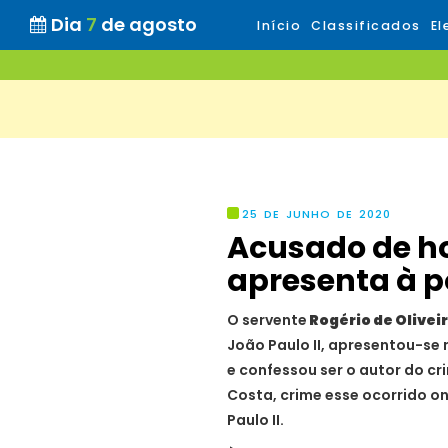
Dia
7
de agosto
Início
Classificados
El
25 DE JUNHO DE 2020
Acusado de ho
apresenta à p
O servente
Rogério de Olivei
João Paulo II, apresentou-se n
e confessou ser o autor do cr
Costa, crime esse ocorrido on
Paulo II.