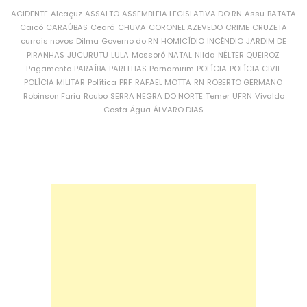
ACIDENTE
Alcaçuz
ASSALTO
ASSEMBLEIA LEGISLATIVA DO RN
Assu
BATATA
Caicó
CARAÚBAS
Ceará
CHUVA
CORONEL AZEVEDO
CRIME
CRUZETA
currais novos
Dilma
Governo do RN
HOMICÍDIO
INCÊNDIO
JARDIM DE
PIRANHAS
JUCURUTU
LULA
Mossoró
NATAL
Nilda
NÉLTER QUEIROZ
Pagamento
PARAÍBA
PARELHAS
Parnamirim
POLÍCIA
POLÍCIA CIVIL
POLÍCIA MILITAR
Política
PRF
RAFAEL MOTTA
RN
ROBERTO GERMANO
Robinson Faria
Roubo
SERRA NEGRA DO NORTE
Temer
UFRN
Vivaldo
Costa
Água
ÁLVARO DIAS