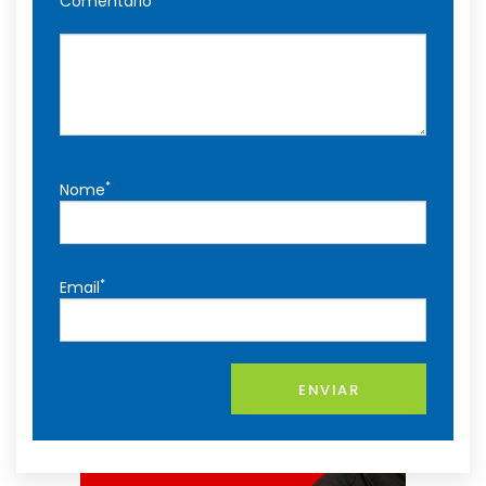
Comentário
*
Nome
*
Email
ENVIAR