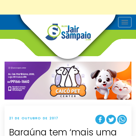
T
o
g
g
l
e
n
a
v
i
g
a
t
i
o
n
21 DE OUTUBRO DE 2017
Baraúna tem ‘mais uma