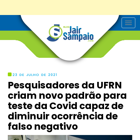
T
o
g
g
l
e
n
a
v
i
g
23 DE JULHO DE 2021
a
Pesquisadores da UFRN
t
i
criam novo padrão para
o
n
teste da Covid capaz de
diminuir ocorrência de
falso negativo