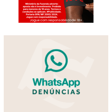
Jogue com responsabilidade. 18+