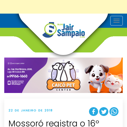
T
o
g
g
l
e
n
a
v
i
g
a
t
i
o
n
22 DE JANEIRO DE 2018
Mossoró registra o 16º