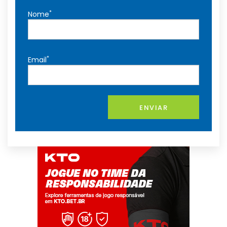
*
Nome
*
Email
ENVIAR