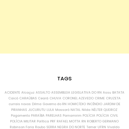
TAGS
ACIDENTE
Alcaçuz
ASSALTO
ASSEMBLEIA LEGISLATIVA DO RN
Assu
BATATA
Caicó
CARAÚBAS
Ceará
CHUVA
CORONEL AZEVEDO
CRIME
CRUZETA
currais novos
Dilma
Governo do RN
HOMICÍDIO
INCÊNDIO
JARDIM DE
PIRANHAS
JUCURUTU
LULA
Mossoró
NATAL
Nilda
NÉLTER QUEIROZ
Pagamento
PARAÍBA
PARELHAS
Parnamirim
POLÍCIA
POLÍCIA CIVIL
POLÍCIA MILITAR
Política
PRF
RAFAEL MOTTA
RN
ROBERTO GERMANO
Robinson Faria
Roubo
SERRA NEGRA DO NORTE
Temer
UFRN
Vivaldo