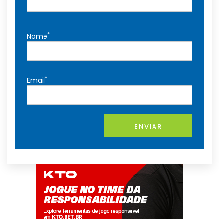
*
Nome
*
Email
ENVIAR