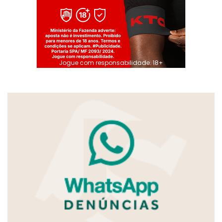
Jogue com responsabilidade. 18+