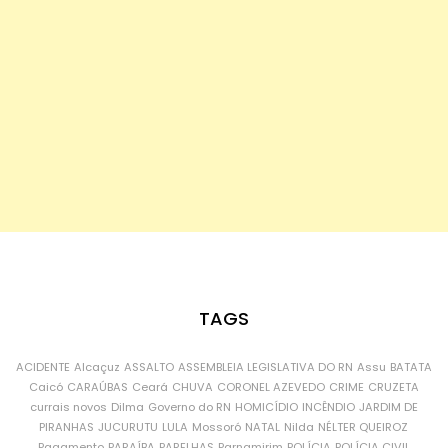
TAGS
ACIDENTE
Alcaçuz
ASSALTO
ASSEMBLEIA LEGISLATIVA DO RN
Assu
BATATA
Caicó
CARAÚBAS
Ceará
CHUVA
CORONEL AZEVEDO
CRIME
CRUZETA
currais novos
Dilma
Governo do RN
HOMICÍDIO
INCÊNDIO
JARDIM DE
PIRANHAS
JUCURUTU
LULA
Mossoró
NATAL
Nilda
NÉLTER QUEIROZ
Pagamento
PARAÍBA
PARELHAS
Parnamirim
POLÍCIA
POLÍCIA CIVIL