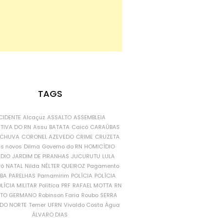
TAGS
CIDENTE
Alcaçuz
ASSALTO
ASSEMBLEIA
ATIVA DO RN
Assu
BATATA
Caicó
CARAÚBAS
CHUVA
CORONEL AZEVEDO
CRIME
CRUZETA
is novos
Dilma
Governo do RN
HOMICÍDIO
NDIO
JARDIM DE PIRANHAS
JUCURUTU
LULA
ró
NATAL
Nilda
NÉLTER QUEIROZ
Pagamento
ÍBA
PARELHAS
Parnamirim
POLÍCIA
POLÍCIA
LÍCIA MILITAR
Política
PRF
RAFAEL MOTTA
RN
RTO GERMANO
Robinson Faria
Roubo
SERRA
DO NORTE
Temer
UFRN
Vivaldo Costa
Água
ÁLVARO DIAS