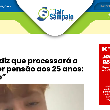
eições
 diz que processará a
r pensão aos 25 anos:
o”