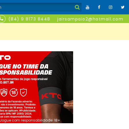
(84) 9 8173 8448
jairsampaio2@hotmail.com
Jogue com responsabilidade. 18+