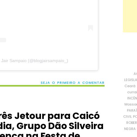
 Jair Sampaio (@blogjairsampaio_)
A
LEGISL
SEJA O PRIMEIRO A COMENTAR
Ceará
curra
INCÊ
Mosso
PARA
rês Jetour para Caicó
CIVIL
PO
ia, Grupo Dão Silveira
ROBE
NEGRA 
ença na Festa de