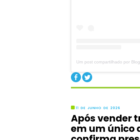
Um post compartilhado por Blog
11 DE JUNHO DE 2026
Após vender t
em um único d
confirma pres