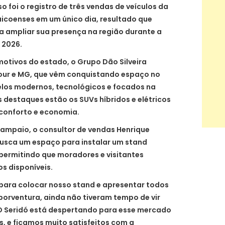
o foi o registro de três vendas de veículos da
aicoenses em um único dia, resultado que
 a ampliar sua presença na região durante a
 2026.
tivos do estado, o Grupo Dão Silveira
ur e MG, que vêm conquistando espaço no
los modernos, tecnológicos e focados na
os destaques estão os SUVs híbridos e elétricos
onforto e economia.
Sampaio, o consultor de vendas Henrique
busca um espaço para instalar um stand
 permitindo que moradores e visitantes
s disponíveis.
para colocar nosso stand e apresentar todos
porventura, ainda não tiveram tempo de vir
 O Seridó está despertando para esse mercado
os, e ficamos muito satisfeitos com a