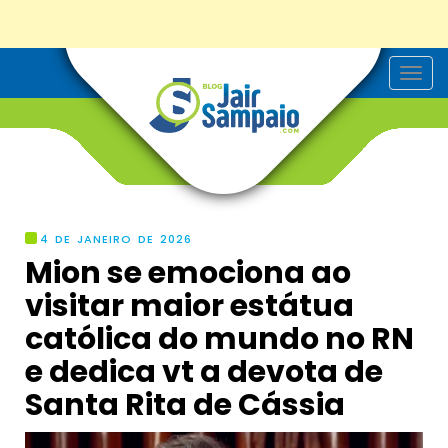
T
o
g
g
l
e
n
a
v
i
g
4 DE JANEIRO DE 2026
a
Mion se emociona ao
t
i
visitar maior estátua
o
n
católica do mundo no RN
e dedica vt a devota de
Santa Rita de Cássia