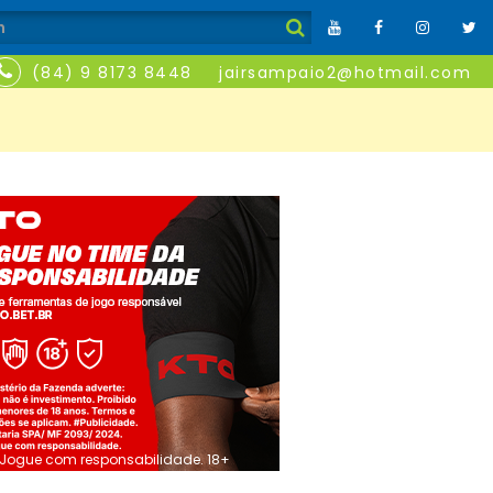
(84) 9 8173 8448
jairsampaio2@hotmail.com
Jogue com responsabilidade. 18+