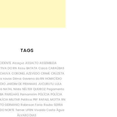
TAGS
CIDENTE
Alcaçuz
ASSALTO
ASSEMBLEIA
ATIVA DO RN
Assu
BATATA
Caicó
CARAÚBAS
CHUVA
CORONEL AZEVEDO
CRIME
CRUZETA
is novos
Dilma
Governo do RN
HOMICÍDIO
NDIO
JARDIM DE PIRANHAS
JUCURUTU
LULA
ró
NATAL
Nilda
NÉLTER QUEIROZ
Pagamento
ÍBA
PARELHAS
Parnamirim
POLÍCIA
POLÍCIA
LÍCIA MILITAR
Política
PRF
RAFAEL MOTTA
RN
RTO GERMANO
Robinson Faria
Roubo
SERRA
DO NORTE
Temer
UFRN
Vivaldo Costa
Água
ÁLVARO DIAS