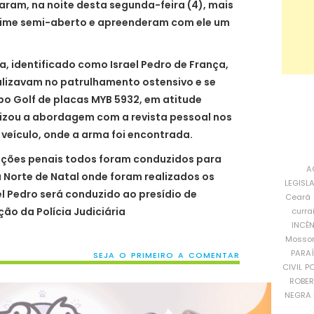
uraram, na noite desta segunda-feira (4), mais
egime semi-aberto e apreenderam com ele um
.
ça, identificado como Israel Pedro de França,
ealizavam no patrulhamento ostensivo e se
o Golf de placas MYB 5932, em atitude
ealizou a abordagem com a revista pessoal nos
eículo, onde a arma foi encontrada.
ações penais todos foram conduzidos para
A
 Norte de Natal onde foram realizados os
LEGISL
l Pedro será conduzido ao presídio de
Ceará
ção da Polícia Judiciária
curra
INCÊ
Mosso
PARA
SEJA O PRIMEIRO A COMENTAR
CIVIL
PO
ROBE
NEGRA 