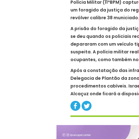
Polícia Militar (11ºBPM) capt
um foragido da justiça do r
revólver calibre 38 municiado
A prisão do foragido da justi
se deu quando os policiais r
depararam com um veículo tip
suspeita. A polícia militar r
ocupantes, como também no v
Após a constatação das infr
Delegacia de Plantão da zona
procedimentos cabíveis. Israe
Alcaçuz onde ficará a disposi