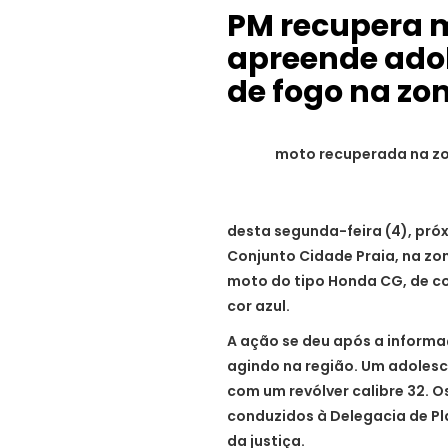
PM recupera m
apreende ado
de fogo na zo
moto recuperada na zo
desta segunda-feira (4), pró
Conjunto Cidade Praia, na zon
moto do tipo Honda CG, de co
cor azul.
A ação se deu após a informa
agindo na região.
Um adolesce
com um revólver calibre 32. O
conduzidos à Delegacia de Pl
da justiça.