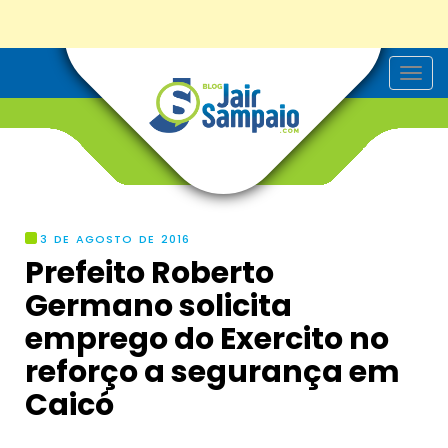
T
o
g
g
l
e
n
a
v
i
g
3 DE AGOSTO DE 2016
a
Prefeito Roberto
t
i
Germano solicita
o
n
emprego do Exercito no
reforço a segurança em
Caicó