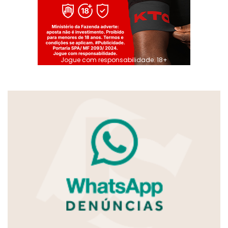
Jogue com responsabilidade. 18+