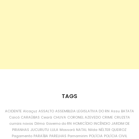
TAGS
ACIDENTE
Alcaçuz
ASSALTO
ASSEMBLEIA LEGISLATIVA DO RN
Assu
BATATA
Caicó
CARAÚBAS
Ceará
CHUVA
CORONEL AZEVEDO
CRIME
CRUZETA
currais novos
Dilma
Governo do RN
HOMICÍDIO
INCÊNDIO
JARDIM DE
PIRANHAS
JUCURUTU
LULA
Mossoró
NATAL
Nilda
NÉLTER QUEIROZ
Pagamento
PARAÍBA
PARELHAS
Parnamirim
POLÍCIA
POLÍCIA CIVIL