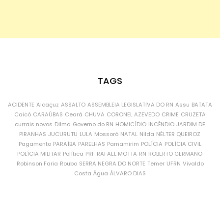
TAGS
ACIDENTE
Alcaçuz
ASSALTO
ASSEMBLEIA LEGISLATIVA DO RN
Assu
BATATA
Caicó
CARAÚBAS
Ceará
CHUVA
CORONEL AZEVEDO
CRIME
CRUZETA
currais novos
Dilma
Governo do RN
HOMICÍDIO
INCÊNDIO
JARDIM DE
PIRANHAS
JUCURUTU
LULA
Mossoró
NATAL
Nilda
NÉLTER QUEIROZ
Pagamento
PARAÍBA
PARELHAS
Parnamirim
POLÍCIA
POLÍCIA CIVIL
POLÍCIA MILITAR
Política
PRF
RAFAEL MOTTA
RN
ROBERTO GERMANO
Robinson Faria
Roubo
SERRA NEGRA DO NORTE
Temer
UFRN
Vivaldo
Costa
Água
ÁLVARO DIAS