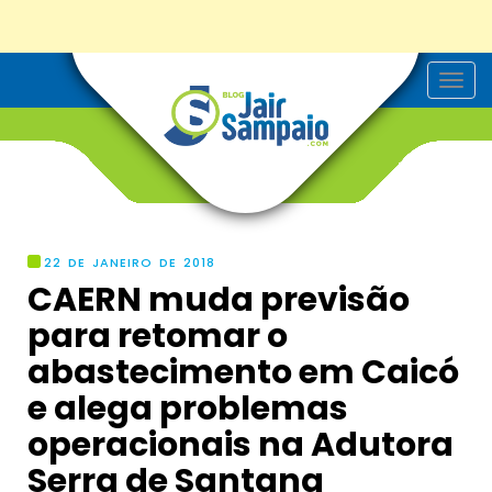
T
o
g
g
l
e
n
a
v
i
g
22 DE JANEIRO DE 2018
a
CAERN muda previsão
t
i
para retomar o
o
n
abastecimento em Caicó
e alega problemas
operacionais na Adutora
Serra de Santana