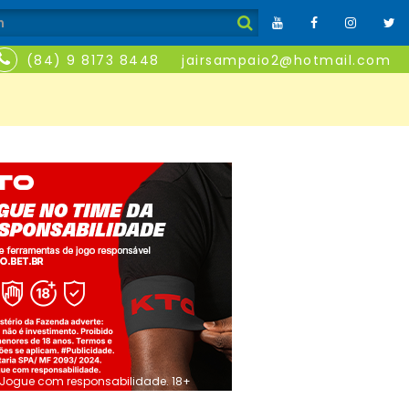
(84) 9 8173 8448
jairsampaio2@hotmail.com
Jogue com responsabilidade. 18+