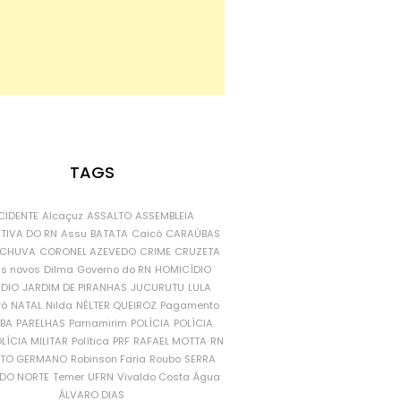
TAGS
CIDENTE
Alcaçuz
ASSALTO
ASSEMBLEIA
ATIVA DO RN
Assu
BATATA
Caicó
CARAÚBAS
CHUVA
CORONEL AZEVEDO
CRIME
CRUZETA
is novos
Dilma
Governo do RN
HOMICÍDIO
NDIO
JARDIM DE PIRANHAS
JUCURUTU
LULA
ró
NATAL
Nilda
NÉLTER QUEIROZ
Pagamento
ÍBA
PARELHAS
Parnamirim
POLÍCIA
POLÍCIA
LÍCIA MILITAR
Política
PRF
RAFAEL MOTTA
RN
RTO GERMANO
Robinson Faria
Roubo
SERRA
DO NORTE
Temer
UFRN
Vivaldo Costa
Água
ÁLVARO DIAS