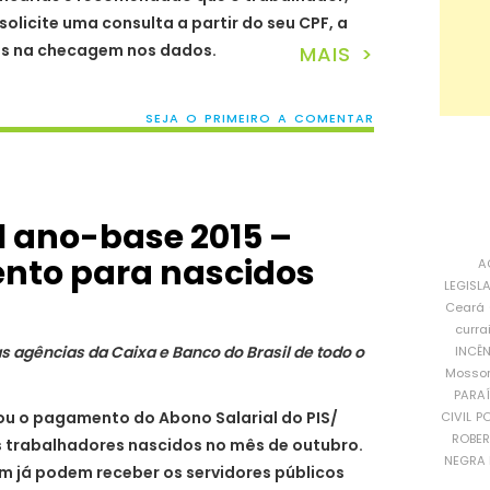
olicite uma consulta a partir do seu CPF, a
das na checagem nos dados.
MAIS >
SEJA O PRIMEIRO A COMENTAR
l ano-base 2015 –
nto para nascidos
A
LEGISL
Ceará
curra
s agências da Caixa e Banco do Brasil de todo o
INCÊ
Mosso
PARA
iou o pagamento do Abono Salarial do PIS/
CIVIL
PO
ROBE
s trabalhadores nascidos no mês de outubro.
NEGRA 
m já podem receber os servidores públicos