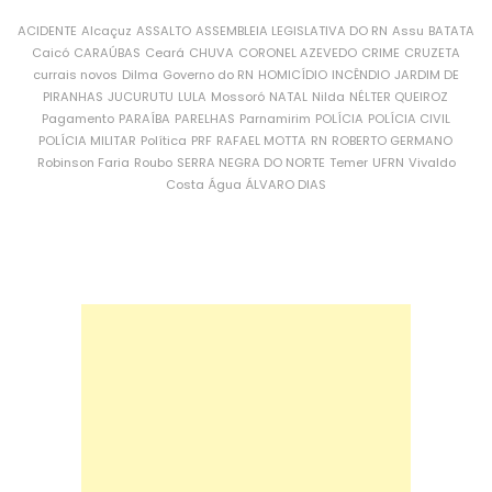
ACIDENTE
Alcaçuz
ASSALTO
ASSEMBLEIA LEGISLATIVA DO RN
Assu
BATATA
Caicó
CARAÚBAS
Ceará
CHUVA
CORONEL AZEVEDO
CRIME
CRUZETA
currais novos
Dilma
Governo do RN
HOMICÍDIO
INCÊNDIO
JARDIM DE
PIRANHAS
JUCURUTU
LULA
Mossoró
NATAL
Nilda
NÉLTER QUEIROZ
Pagamento
PARAÍBA
PARELHAS
Parnamirim
POLÍCIA
POLÍCIA CIVIL
POLÍCIA MILITAR
Política
PRF
RAFAEL MOTTA
RN
ROBERTO GERMANO
Robinson Faria
Roubo
SERRA NEGRA DO NORTE
Temer
UFRN
Vivaldo
Costa
Água
ÁLVARO DIAS