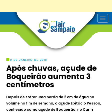
T
o
g
g
l
e
n
a
v
i
g
9 DE JANEIRO DE 2018
a
Após chuvas, açude de
t
i
Boqueirão aumenta 3
o
n
centímetros
Depois de sofrer uma perda de 2 cm de água no
volume no fim de semana, o açude Epitácio Pessoa,
conhecido como açude de Boqueirão, no Cariri