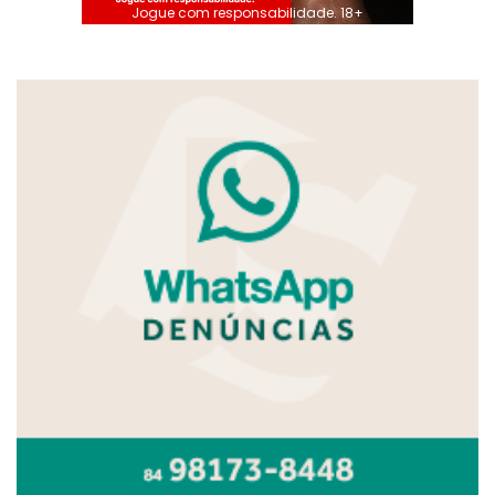
Jogue com responsabilidade. 18+