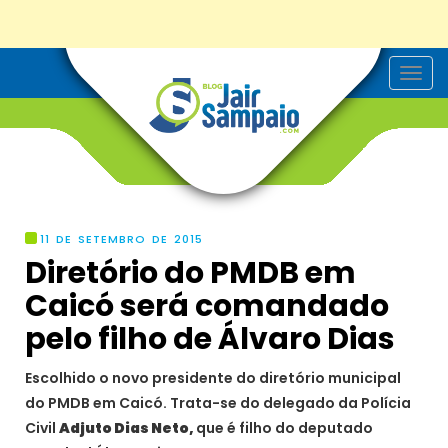
T
o
g
g
l
e
n
a
v
i
g
11 DE SETEMBRO DE 2015
a
Diretório do PMDB em
t
i
Caicó será comandado
o
n
pelo filho de Álvaro Dias
Escolhido o novo presidente do diretório municipal
do PMDB em Caicó. Trata-se do delegado da Polícia
Civil
Adjuto Dias Neto,
que é filho do deputado