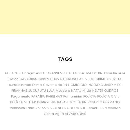
TAGS
ACIDENTE
Alcaçuz
ASSALTO
ASSEMBLEIA LEGISLATIVA DO RN
Assu
BATATA
Caicó
CARAÚBAS
Ceará
CHUVA
CORONEL AZEVEDO
CRIME
CRUZETA
currais novos
Dilma
Governo do RN
HOMICÍDIO
INCÊNDIO
JARDIM DE
PIRANHAS
JUCURUTU
LULA
Mossoró
NATAL
Nilda
NÉLTER QUEIROZ
Pagamento
PARAÍBA
PARELHAS
Parnamirim
POLÍCIA
POLÍCIA CIVIL
POLÍCIA MILITAR
Política
PRF
RAFAEL MOTTA
RN
ROBERTO GERMANO
Robinson Faria
Roubo
SERRA NEGRA DO NORTE
Temer
UFRN
Vivaldo
Costa
Água
ÁLVARO DIAS