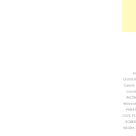
A
LEGISL
Ceará
curra
INCÊ
Mosso
PARA
CIVIL
PO
ROBE
NEGRA 