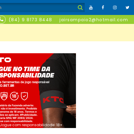
(84) 9 8173 8448
jairsampaio2@hotmail.com
Jogue com responsabilidade. 18+