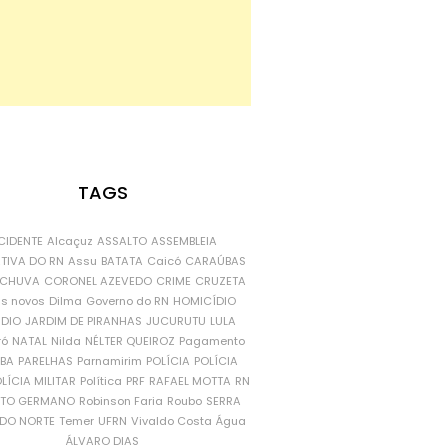
TAGS
CIDENTE
Alcaçuz
ASSALTO
ASSEMBLEIA
ATIVA DO RN
Assu
BATATA
Caicó
CARAÚBAS
CHUVA
CORONEL AZEVEDO
CRIME
CRUZETA
is novos
Dilma
Governo do RN
HOMICÍDIO
NDIO
JARDIM DE PIRANHAS
JUCURUTU
LULA
ró
NATAL
Nilda
NÉLTER QUEIROZ
Pagamento
ÍBA
PARELHAS
Parnamirim
POLÍCIA
POLÍCIA
LÍCIA MILITAR
Política
PRF
RAFAEL MOTTA
RN
RTO GERMANO
Robinson Faria
Roubo
SERRA
DO NORTE
Temer
UFRN
Vivaldo Costa
Água
ÁLVARO DIAS