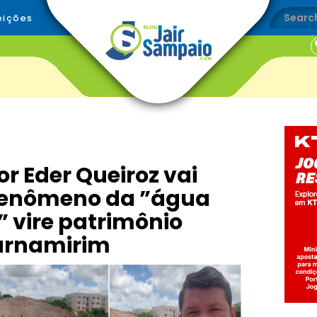
eições
r Eder Queiroz vai
 fenômeno da ”água
” vire patrimônio
Parnamirim