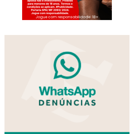
Jogue com responsabilidade. 18+