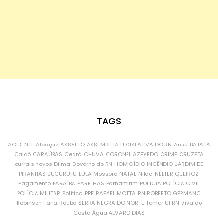
TAGS
ACIDENTE
Alcaçuz
ASSALTO
ASSEMBLEIA LEGISLATIVA DO RN
Assu
BATATA
Caicó
CARAÚBAS
Ceará
CHUVA
CORONEL AZEVEDO
CRIME
CRUZETA
currais novos
Dilma
Governo do RN
HOMICÍDIO
INCÊNDIO
JARDIM DE
PIRANHAS
JUCURUTU
LULA
Mossoró
NATAL
Nilda
NÉLTER QUEIROZ
Pagamento
PARAÍBA
PARELHAS
Parnamirim
POLÍCIA
POLÍCIA CIVIL
POLÍCIA MILITAR
Política
PRF
RAFAEL MOTTA
RN
ROBERTO GERMANO
Robinson Faria
Roubo
SERRA NEGRA DO NORTE
Temer
UFRN
Vivaldo
Costa
Água
ÁLVARO DIAS