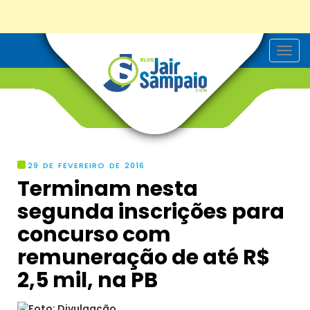
T
o
g
g
l
e
n
a
v
i
g
29 DE FEVEREIRO DE 2016
a
Terminam nesta
t
i
segunda inscrições para
o
n
concurso com
remuneração de até R$
2,5 mil, na PB