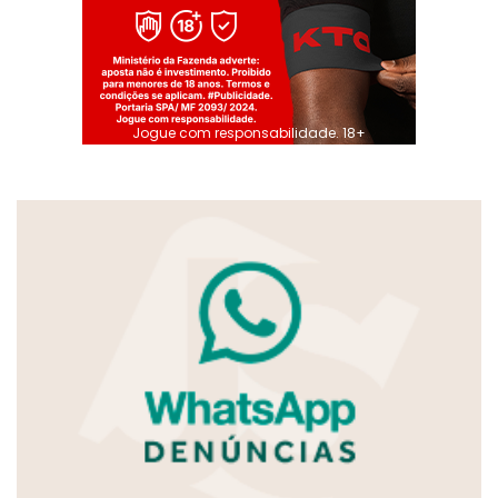
Jogue com responsabilidade. 18+