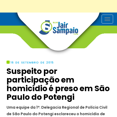
T
o
g
g
l
e
n
a
v
i
g
16 DE SETEMBRO DE 2015
a
Suspeito por
t
i
participação em
o
n
homicídio é preso em São
Uma equipe da 1ª. Delegacia Regional de Polícia Civil
de São Paulo do Potengi esclareceu o homicídio de