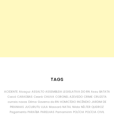
TAGS
ACIDENTE
Alcaçuz
ASSALTO
ASSEMBLEIA LEGISLATIVA DO RN
Assu
BATATA
Caicó
CARAÚBAS
Ceará
CHUVA
CORONEL AZEVEDO
CRIME
CRUZETA
currais novos
Dilma
Governo do RN
HOMICÍDIO
INCÊNDIO
JARDIM DE
PIRANHAS
JUCURUTU
LULA
Mossoró
NATAL
Nilda
NÉLTER QUEIROZ
Pagamento
PARAÍBA
PARELHAS
Parnamirim
POLÍCIA
POLÍCIA CIVIL