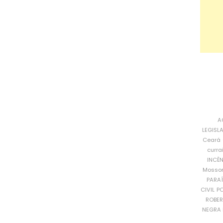
A
LEGISL
Ceará
curra
INCÊ
Mosso
PARA
CIVIL
PO
ROBE
NEGRA 