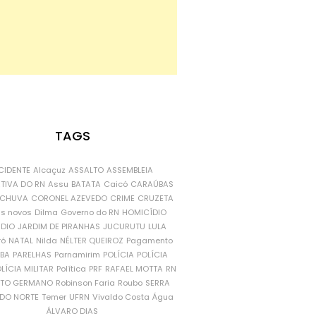
TAGS
CIDENTE
Alcaçuz
ASSALTO
ASSEMBLEIA
ATIVA DO RN
Assu
BATATA
Caicó
CARAÚBAS
CHUVA
CORONEL AZEVEDO
CRIME
CRUZETA
is novos
Dilma
Governo do RN
HOMICÍDIO
NDIO
JARDIM DE PIRANHAS
JUCURUTU
LULA
ró
NATAL
Nilda
NÉLTER QUEIROZ
Pagamento
ÍBA
PARELHAS
Parnamirim
POLÍCIA
POLÍCIA
LÍCIA MILITAR
Política
PRF
RAFAEL MOTTA
RN
RTO GERMANO
Robinson Faria
Roubo
SERRA
DO NORTE
Temer
UFRN
Vivaldo Costa
Água
ÁLVARO DIAS