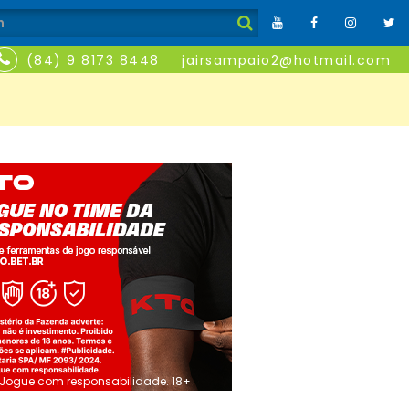
(84) 9 8173 8448
jairsampaio2@hotmail.com
Jogue com responsabilidade. 18+