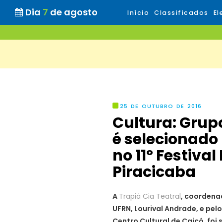
Dia
7
de agosto
Início
Classificados
El
25 DE OUTUBRO DE 2016
Cultura: Grup
é selecionado
no 11º Festiva
Piracicaba
A
Trapiá Cia Teatral
, coordena
UFRN,
Lourival Andrade, e pel
Centro Cultural de Caicó, foi