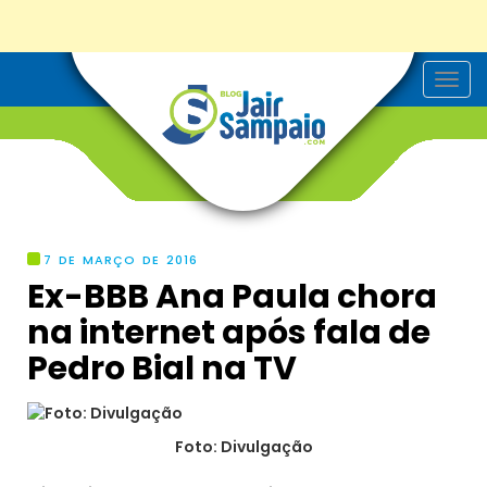
T
o
g
g
l
e
n
a
v
i
g
7 DE MARÇO DE 2016
a
Ex-BBB Ana Paula chora
t
i
na internet após fala de
o
n
Pedro Bial na TV
Foto: Divulgação