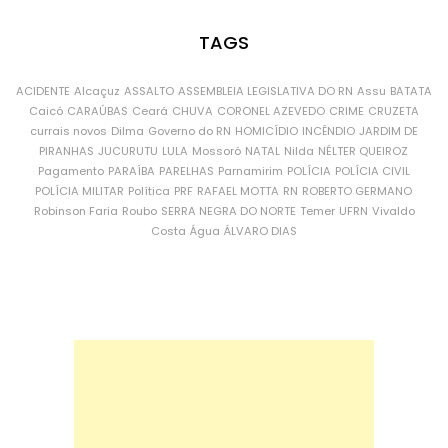
TAGS
ACIDENTE
Alcaçuz
ASSALTO
ASSEMBLEIA LEGISLATIVA DO RN
Assu
BATATA
Caicó
CARAÚBAS
Ceará
CHUVA
CORONEL AZEVEDO
CRIME
CRUZETA
currais novos
Dilma
Governo do RN
HOMICÍDIO
INCÊNDIO
JARDIM DE
PIRANHAS
JUCURUTU
LULA
Mossoró
NATAL
Nilda
NÉLTER QUEIROZ
Pagamento
PARAÍBA
PARELHAS
Parnamirim
POLÍCIA
POLÍCIA CIVIL
POLÍCIA MILITAR
Política
PRF
RAFAEL MOTTA
RN
ROBERTO GERMANO
Robinson Faria
Roubo
SERRA NEGRA DO NORTE
Temer
UFRN
Vivaldo
Costa
Água
ÁLVARO DIAS