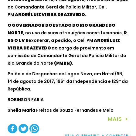
do Comandante Geral de Polícia Militar,
Cel.
PM
ANDRÉ LUIZ VIEIRA DE AZEVEDO.
O
GOVERNADOR DO ESTADO DO RIO GRANDE DO
NORTE
, no uso de suas atribuições constitucionais,
R
E S O L V E
exonerar, a pedido, o Cel. PM
ANDRÉ LUIZ
VIEIRA DE AZEVEDO
do cargo de provimento em
comissão de Comandante Geral da Polícia Militar do
Rio Grande do Norte
(PMRN)
.
Palácio de Despachos de Lagoa Nova, em Natal/RN,
14 de agosto de 2017, 196º da Independência e 129º da
República.
ROBINSON FARIA
Sheila Maria Freitas de Souza Fernandes e Melo
MAIS >
SEJA O PRIMEIRO A COMENTAR