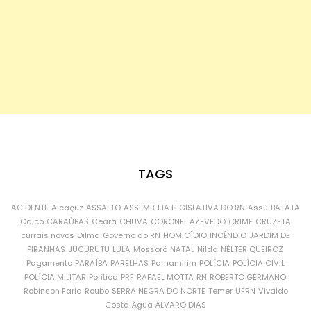
TAGS
ACIDENTE
Alcaçuz
ASSALTO
ASSEMBLEIA LEGISLATIVA DO RN
Assu
BATATA
Caicó
CARAÚBAS
Ceará
CHUVA
CORONEL AZEVEDO
CRIME
CRUZETA
currais novos
Dilma
Governo do RN
HOMICÍDIO
INCÊNDIO
JARDIM DE
PIRANHAS
JUCURUTU
LULA
Mossoró
NATAL
Nilda
NÉLTER QUEIROZ
Pagamento
PARAÍBA
PARELHAS
Parnamirim
POLÍCIA
POLÍCIA CIVIL
POLÍCIA MILITAR
Política
PRF
RAFAEL MOTTA
RN
ROBERTO GERMANO
Robinson Faria
Roubo
SERRA NEGRA DO NORTE
Temer
UFRN
Vivaldo
Costa
Água
ÁLVARO DIAS