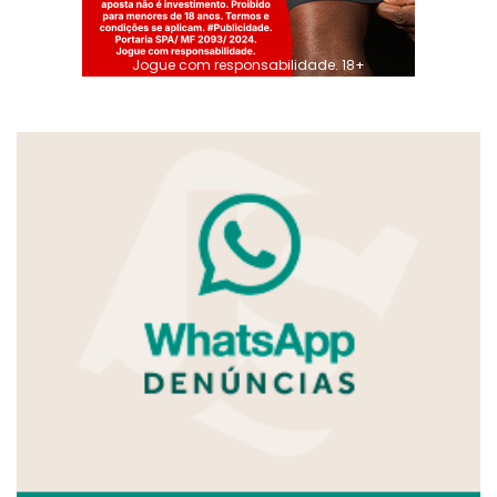
Jogue com responsabilidade. 18+