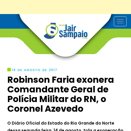
T
o
g
g
l
e
n
a
v
i
g
14 DE AGOSTO DE 2017
a
Robinson Faria exonera
t
i
Comandante Geral de
o
n
Polícia Militar do RN, o
Coronel Azevedo
O Diário Oficial do Estado do Rio Grande do Norte
dessa segunda feira, 14 de agosto, trás a exoneração