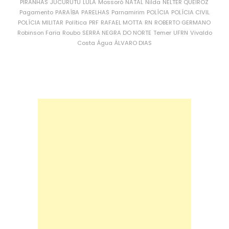
PIRANHAS
JUCURUTU
LULA
Mossoró
NATAL
Nilda
NÉLTER QUEIROZ
Pagamento
PARAÍBA
PARELHAS
Parnamirim
POLÍCIA
POLÍCIA CIVIL
POLÍCIA MILITAR
Política
PRF
RAFAEL MOTTA
RN
ROBERTO GERMANO
Robinson Faria
Roubo
SERRA NEGRA DO NORTE
Temer
UFRN
Vivaldo
Costa
Água
ÁLVARO DIAS