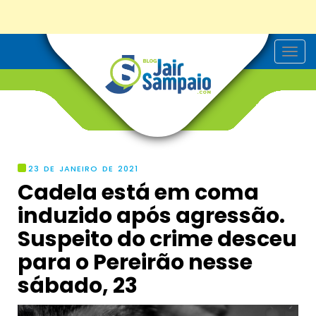
T
o
g
g
l
e
n
a
v
i
g
23 DE JANEIRO DE 2021
a
Cadela está em coma
t
i
induzido após agressão.
o
n
Suspeito do crime desceu
para o Pereirão nesse
sábado, 23