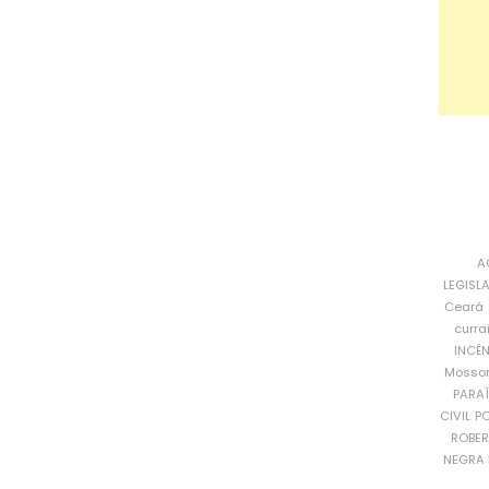
A
LEGISL
Ceará
curra
INCÊ
Mosso
PARA
CIVIL
PO
ROBE
NEGRA 