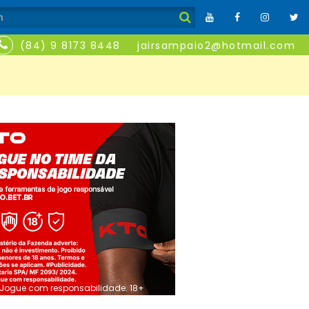
(84) 9 8173 8448
jairsampaio2@hotmail.com
Jogue com responsabilidade. 18+