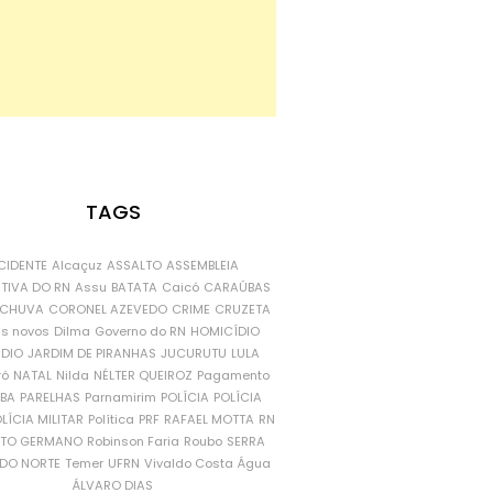
TAGS
CIDENTE
Alcaçuz
ASSALTO
ASSEMBLEIA
ATIVA DO RN
Assu
BATATA
Caicó
CARAÚBAS
CHUVA
CORONEL AZEVEDO
CRIME
CRUZETA
is novos
Dilma
Governo do RN
HOMICÍDIO
NDIO
JARDIM DE PIRANHAS
JUCURUTU
LULA
ró
NATAL
Nilda
NÉLTER QUEIROZ
Pagamento
ÍBA
PARELHAS
Parnamirim
POLÍCIA
POLÍCIA
LÍCIA MILITAR
Política
PRF
RAFAEL MOTTA
RN
RTO GERMANO
Robinson Faria
Roubo
SERRA
DO NORTE
Temer
UFRN
Vivaldo Costa
Água
ÁLVARO DIAS