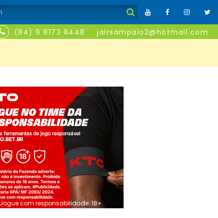
(84) 9 8173 8448
jairsampaio2@hotmail.com
Jogue com responsabilidade. 18+