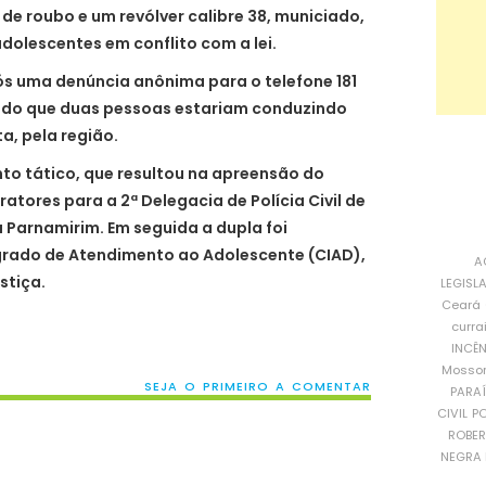
de roubo e um revólver calibre 38, municiado,
dolescentes em conflito com a lei.
ós uma denúncia anônima para o telefone 181
ndo que duas pessoas estariam conduzindo
a, pela região.
to tático, que resultou na apreensão do
atores para a 2ª Delegacia de Polícia Civil de
 Parnamirim. Em seguida a dupla foi
rado de Atendimento ao Adolescente (CIAD),
A
stiça.
LEGISL
Ceará
curra
INCÊ
Mosso
SEJA O PRIMEIRO A COMENTAR
PARA
CIVIL
PO
ROBE
NEGRA 