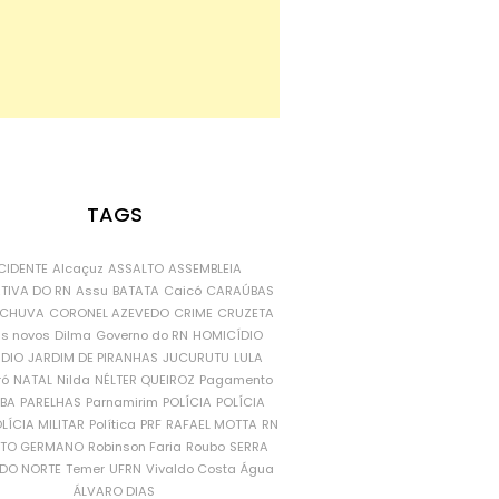
TAGS
CIDENTE
Alcaçuz
ASSALTO
ASSEMBLEIA
ATIVA DO RN
Assu
BATATA
Caicó
CARAÚBAS
CHUVA
CORONEL AZEVEDO
CRIME
CRUZETA
is novos
Dilma
Governo do RN
HOMICÍDIO
NDIO
JARDIM DE PIRANHAS
JUCURUTU
LULA
ró
NATAL
Nilda
NÉLTER QUEIROZ
Pagamento
ÍBA
PARELHAS
Parnamirim
POLÍCIA
POLÍCIA
LÍCIA MILITAR
Política
PRF
RAFAEL MOTTA
RN
RTO GERMANO
Robinson Faria
Roubo
SERRA
DO NORTE
Temer
UFRN
Vivaldo Costa
Água
ÁLVARO DIAS