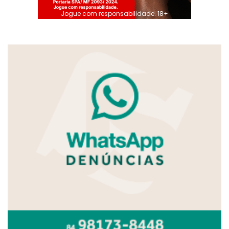
Jogue com responsabilidade. 18+