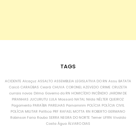
TAGS
ACIDENTE
Alcaçuz
ASSALTO
ASSEMBLEIA LEGISLATIVA DO RN
Assu
BATATA
Caicó
CARAÚBAS
Ceará
CHUVA
CORONEL AZEVEDO
CRIME
CRUZETA
currais novos
Dilma
Governo do RN
HOMICÍDIO
INCÊNDIO
JARDIM DE
PIRANHAS
JUCURUTU
LULA
Mossoró
NATAL
Nilda
NÉLTER QUEIROZ
Pagamento
PARAÍBA
PARELHAS
Parnamirim
POLÍCIA
POLÍCIA CIVIL
POLÍCIA MILITAR
Política
PRF
RAFAEL MOTTA
RN
ROBERTO GERMANO
Robinson Faria
Roubo
SERRA NEGRA DO NORTE
Temer
UFRN
Vivaldo
Costa
Água
ÁLVARO DIAS